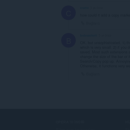
cratte
3 yıl önce
C
how could it add a copy marke
Bağlantı
bobsackett
5 yıl önce
B
OK, but unsophisticated. 1) th
which is very small. 2) if you
saved. Most such extensions ar
change the size of the bar or 
Search/Copy pop up. Annoyin
Otherwise, it functions very we
Bağlantı
OPERA'YI İNDIR
H
Bilgisayar tarayıcıları
Ek