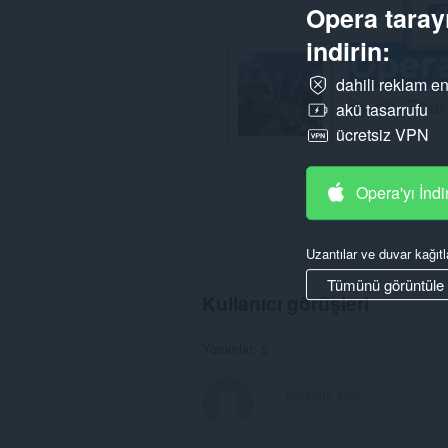
tarama
Opera tarayı
etkinliklerinize
erişebilir.
indirin:
dahili reklam en
akü tasarrufu
ücretsiz VPN
Opera'yı İndi
Uzantılar ve duvar kağıtl
Tümünü görüntüle
Kullanıcı görüşleri
Yorumlar: 5