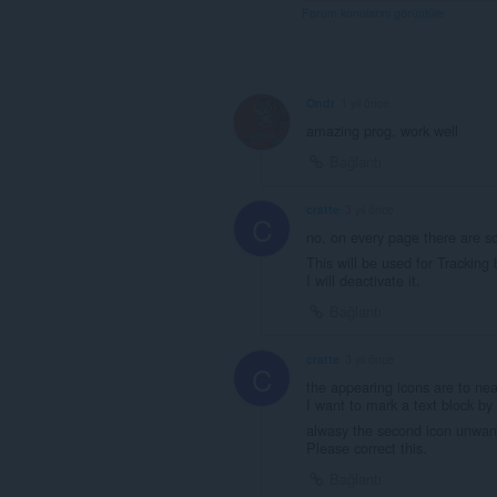
Forum konularını görüntüle
Ondr
1 yıl önce
amazing prog, work well
Bağlantı
cratte
3 yıl önce
C
no, on every page there are s
This will be used for Tracking
I will deactivate it.
Bağlantı
cratte
3 yıl önce
C
the appearing icons are to nea
I want to mark a text block by 
alwasy the second icon unwa
Please correct this.
Bağlantı