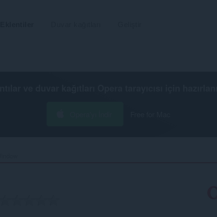
Eklentiler
Duvar kağıtları
Geliştir
ntılar ve duvar kağıtları
Opera tarayıcısı
için hazırlan
Opera'yı İndir
Free for Mac
indow‎