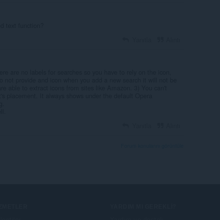
d text function?
Yanıtla
Alıntı
ere are no labels for searches so you have to rely on the icon,
 do not provide and icon when you add a new search it will not be
e able to extract icons from sites like Amazon. 3) You can't
it's placement. It always shows under the default Opera
g.
ll.
Yanıtla
Alıntı
Forum konularını görüntüle
IZMETLER
YARDIM MI GEREKLI?
lentiler
Yardım ve destek