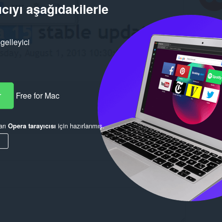
cıyı aşağıdakilerle
gelleyici
r
Free for Mac
arı
Opera tarayıcısı
için hazırlanmış.