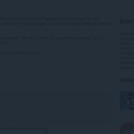
pful window with icons will appear. Each icon leads to user
Eklen
r own icons in options page. Use %s as encoded selected text and
İndirmel
 %s symbol. The %t is useful for example for creating "Go to"
Kategori
 "%t".
Sürüm
Boyut
1
m more complex actions.
Son gün
Lisans
Destek s
Kaynak 
Alaka