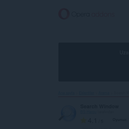
Ana
içeriğe
git
Uza
Ana sayfa
Eklentiler
Arama
Search W
Search Window
BS-Harou
tarafından
4.1
Oyunuz
/ 5
Toplam oy sayısı:
9