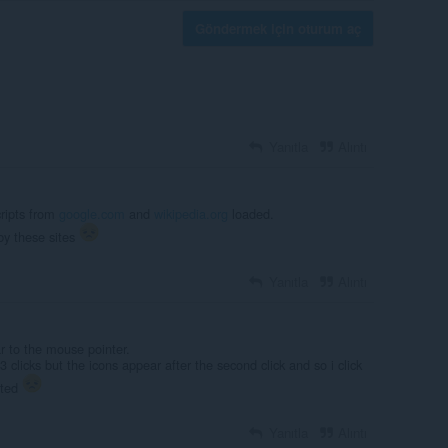
Göndermek için oturum aç
Yanıtla
Alıntı
cripts from
google.com
and
wikipedia.org
loaded.
 by these sites
Yanıtla
Alıntı
r to the mouse pointer.
3 clicks but the icons appear after the second click and so i click
nted
Yanıtla
Alıntı