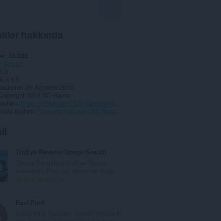
tiler hakkında
er
13.883
Arama
1.0
6,6 KB
celleme
29 Ağustos 2013
Copyright 2013 BS-Harou
ayfası
https://github.com/BS-Harou/search/issues?state=open
kodu sayfası
https://github.com/BS-Harou/search
li
TinEye Reverse Image Search
This is the official TinEye Opera
extension. Find out where an imag...
T
134
o
p
Fast Find
l
Quick Find features. Search results in
a
one location. Navigate to links in ju...