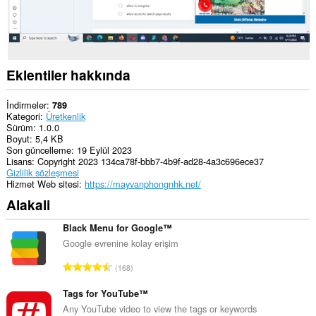
Eklentiler hakkında
İndirmeler
789
Kategori
Üretkenlik
Sürüm
1.0.0
Boyut
5,4 KB
Son güncelleme
19 Eylül 2023
Lisans
Copyright 2023 134ca78f-bbb7-4b9f-ad28-4a3c696ece37
Gizlilik sözleşmesi
Hizmet Web sitesi
https://mayvanphongnhk.net/
Alakali
Black Menu for Google™
Google evrenine kolay erişim
T
168
o
p
Tags for YouTube™
l
Any YouTube video to view the tags or keywords