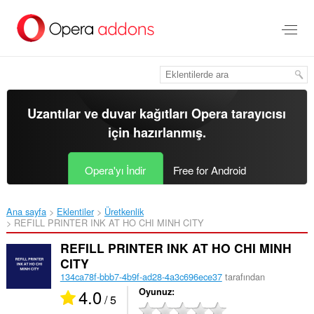
Ana
içeriğe
git
Uzantılar ve duvar kağıtları
Opera tarayıcısı
için hazırlanmış.
Opera'yı İndir
Free for Android
Ana sayfa
Eklentiler
Üretkenlik
REFILL PRINTER INK AT HO CHI MINH CITY‎
REFILL PRINTER INK AT HO CHI MINH
CITY
134ca78f-bbb7-4b9f-ad28-4a3c696ece37
tarafından
4.0
Oyunuz
/ 5