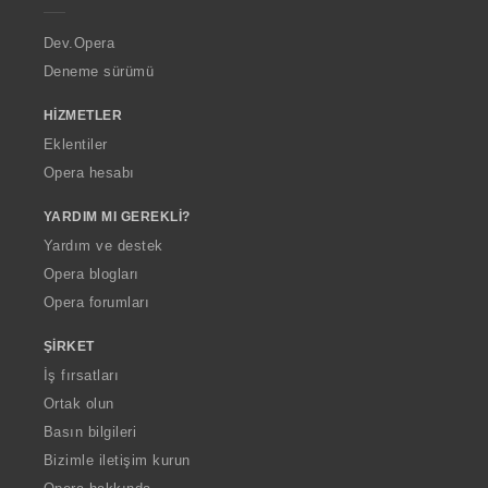
r
a
Dev.Opera
Deneme sürümü
HIZMETLER
Eklentiler
Opera hesabı
YARDIM MI GEREKLI?
Yardım ve destek
Opera blogları
Opera forumları
ŞIRKET
İş fırsatları
Ortak olun
Basın bilgileri
Bizimle iletişim kurun