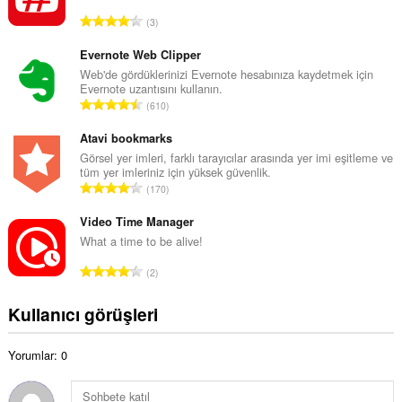
a
T
3
m
o
o
p
Evernote Web Clipper
y
l
Web'de gördüklerinizi Evernote hesabınıza kaydetmek için
s
Evernote uzantısını kullanın.
a
a
T
610
m
y
o
o
ı
p
Atavi bookmarks
y
s
l
Görsel yer imleri, farklı tarayıcılar arasında yer imi eşitleme ve
s
ı
tüm yer imleriniz için yüksek güvenlik.
a
a
T
:
170
m
y
o
o
ı
p
Video Time Manager
y
s
l
What a time to be alive!
s
ı
a
a
T
:
2
m
y
o
o
ı
p
Kullanıcı görüşleri
y
s
l
s
ı
a
a
:
Yorumlar: 0
m
y
o
ı
y