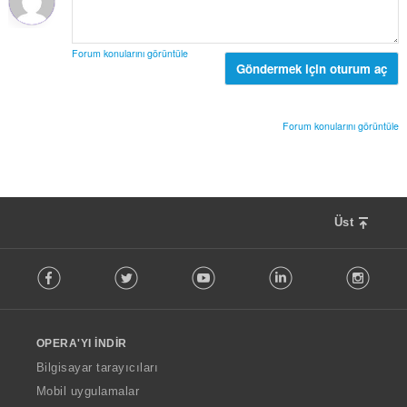
s
s
ı
a
:
y
Forum konularını görüntüle
ı
Göndermek için oturum aç
s
ı
:
Forum konularını görüntüle
Üst
F
Facebook
Twitter
Youtube
LinkedIn
Instag
o
l
l
o
OPERA'YI İNDIR
w
O
Bilgisayar tarayıcıları
p
Mobil uygulamalar
e