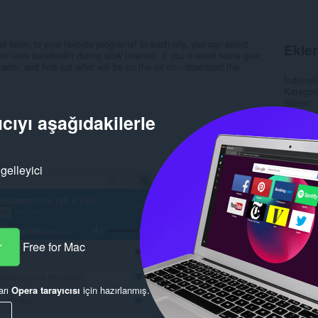
nd listen to your favorite programs! In each city, you can select
Eklen
 or save bandwidth during slow Internet. If you missed some gear,
 radio, and find out what will be on the air on - download the
İndirmel
Kategori
Sürüm
Boyut
2
cıyı aşağıdakilerle
Son gün
Lisans
Gizlilik
gelleyici
Alaka
r
Free for Mac
arı
Opera tarayıcısı
için hazırlanmış.