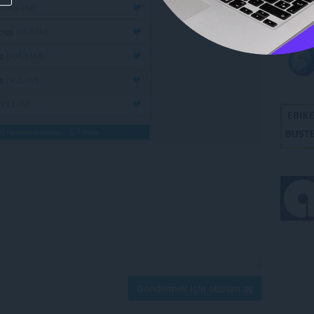
Göndermek için oturum aç