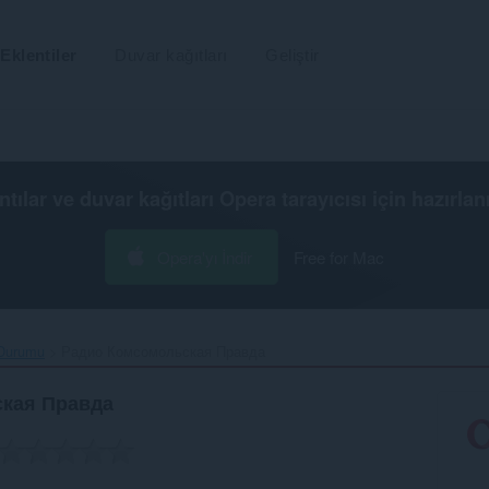
Eklentiler
Duvar kağıtları
Geliştir
ntılar ve duvar kağıtları
Opera tarayıcısı
için hazırlan
Opera'yı İndir
Free for Mac
 Durumu
Радио Комсомольская Правда‎
кая Правда