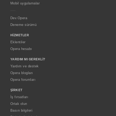
p
Mobil uygulamalar
e
r
a
Dev.Opera
Deneme sürümü
HIZMETLER
Eklentiler
Opera hesabı
YARDIM MI GEREKLI?
Yardım ve destek
Opera blogları
Opera forumları
ŞIRKET
İş fırsatları
Ortak olun
Basın bilgileri