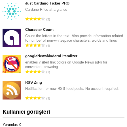
p
Just Cardano Ticker PRO
l
Cardano Price at a glance
a
T
2
m
o
o
p
Character Count
y
l
Count the letters in the text. Also provide information related
s
to number of non-whitespace characters, words and lines
a
a
T
4
m
y
o
o
ı
p
googleNewsModernLiteralizer
y
s
l
enables visited link colors on Google News (gN) for
s
ı
convenient browsing
a
a
T
:
1
m
y
o
o
ı
p
RSS Zing
y
s
l
Notification for new RSS feed posts. No account required.
s
ı
a
a
T
:
5
m
y
o
o
ı
p
Kullanıcı görüşleri
y
s
l
s
ı
a
a
:
Yorumlar: 0
m