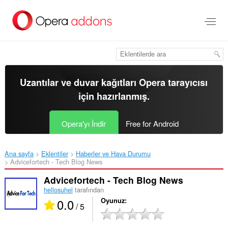
Ana
içeriğe
git
Uzantılar ve duvar kağıtları
Opera tarayıcısı
için hazırlanmış.
Opera'yı İndir
Free for Android
Ana sayfa
Eklentiler
Haberler ve Hava Durumu
Advicefortech - Tech Blog News‎
Advicefortech - Tech Blog News
hellosuhel
tarafından
0.0
Oyunuz
/ 5