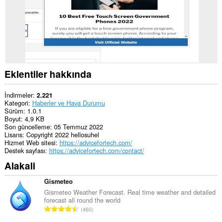
Eklentiler hakkında
İndirmeler
2.221
Kategori
Haberler ve Hava Durumu
Sürüm
1.0.1
Boyut
4,9 KB
Son güncelleme
05 Temmuz 2022
Lisans
Copyright 2022 hellosuhel
Hizmet Web sitesi
https://advicefortech.com/
Destek sayfası
https://advicefortech.com/contact/
Alakali
Gismeteo
Gismeteo Weather Forecast. Real time weather and detailed
forecast all round the world
T
460
o