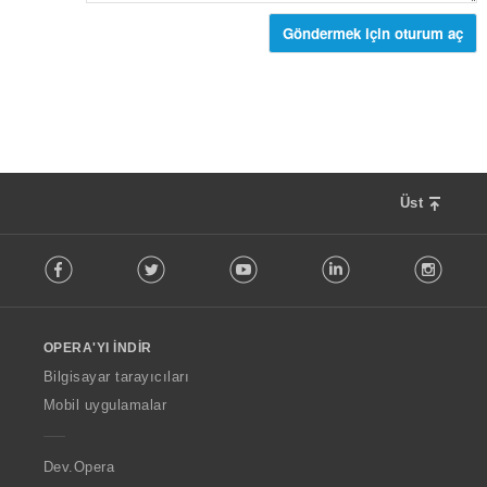
y
ı
Göndermek için oturum aç
s
ı
:
Üst
F
Facebook
Twitter
Youtube
LinkedIn
Instag
o
l
l
o
OPERA'YI İNDIR
w
O
Bilgisayar tarayıcıları
p
Mobil uygulamalar
e
r
a
Dev.Opera