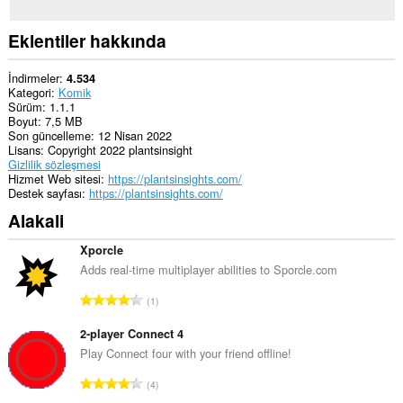
Eklentiler hakkında
İndirmeler
4.534
Kategori
Komik
Sürüm
1.1.1
Boyut
7,5 MB
Son güncelleme
12 Nisan 2022
Lisans
Copyright 2022 plantsinsight
Gizlilik sözleşmesi
Hizmet Web sitesi
https://plantsinsights.com/
Destek sayfası
https://plantsinsights.com/
Alakali
Xporcle
Adds real-time multiplayer abilities to Sporcle.com
T
1
o
p
2-player Connect 4
l
Play Connect four with your friend offline!
a
T
4
m
o