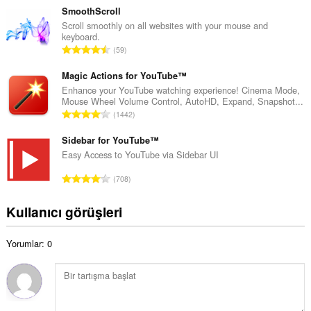
o
p
SmoothScroll
y
l
Scroll smoothly on all websites with your mouse and
s
keyboard.
a
a
T
59
m
y
o
o
ı
p
Magic Actions for YouTube™
y
s
l
Enhance your YouTube watching experience! Cinema Mode,
s
ı
Mouse Wheel Volume Control, AutoHD, Expand, Snapshot...
a
a
T
:
1442
m
y
o
o
ı
p
Sidebar for YouTube™
y
s
l
Easy Access to YouTube via Sidebar UI
s
ı
a
a
T
:
708
m
y
o
o
ı
p
Kullanıcı görüşleri
y
s
l
s
ı
a
a
:
Yorumlar: 0
m
y
o
ı
y
s
s
ı
a
: