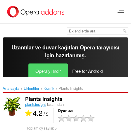
Ana
içeriğe
git
Uzantılar ve duvar kağıtları
Opera tarayıcısı
için hazırlanmış.
Opera'yı İndir
Free for Android
Ana sayfa
Eklentiler
Komik
Plants Insights‎
Plants Insights
plantsinsight
tarafından
4.2
Oyunuz
/ 5
Toplam oy sayısı:
5