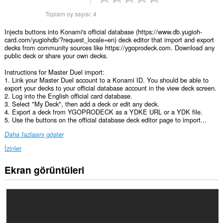
Toplam oy sayısı:
4
Injects buttons into Konami's official database (https://www.db.yugioh-
card.com/yugiohdb/?request_locale=en) deck editor that import and export
decks from community sources like https://ygoprodeck.com. Download any
public deck or share your own decks.
Instructions for Master Duel import:
1. Link your Master Duel account to a Konami ID. You should be able to
export your decks to your official database account in the view deck screen.
2. Log into the English official card database.
3. Select "My Deck", then add a deck or edit any deck.
4. Export a deck from YGOPRODECK as a YDKE URL or a YDK file.
5. Use the buttons on the official database deck editor page to import...
Daha fazlasını göster
İzinler
Ekran görüntüleri
Bu
eklenti,
bazı
Web
sitelerindeki
verilerinize
erişebilir.