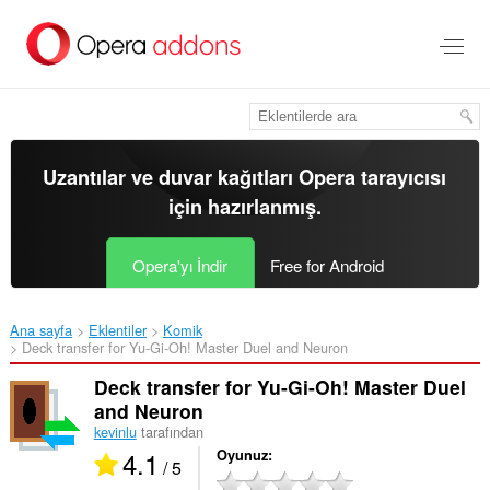
Ana
içeriğe
git
Uzantılar ve duvar kağıtları
Opera tarayıcısı
için hazırlanmış.
Opera'yı İndir
Free for Android
Ana sayfa
Eklentiler
Komik
Deck transfer for Yu-Gi-Oh! Master Duel and Neuron‎
Deck transfer for Yu-Gi-Oh! Master Duel
and Neuron
kevinlu
tarafından
4.1
Oyunuz
/ 5