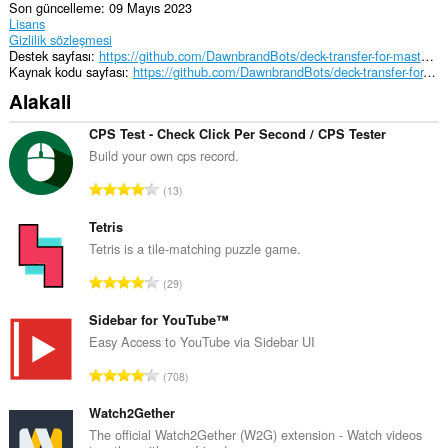
Son güncelleme
09 Mayıs 2023
Lisans
Gizlilik sözleşmesi
Destek sayfası
https://github.com/DawnbrandBots/deck-transfer-for-master-duel
Kaynak kodu sayfası
https://github.com/DawnbrandBots/deck-transfer-for-master-duel
Alakali
CPS Test - Check Click Per Second / CPS Tester
Build your own cps record.
T
13
o
p
Tetris
l
Tetris is a tile-matching puzzle game.
a
T
29
m
o
o
p
Sidebar for YouTube™
y
l
Easy Access to YouTube via Sidebar UI
s
a
a
T
708
m
y
o
o
ı
p
Watch2Gether
y
s
l
The official Watch2Gether (W2G) extension - Watch videos
s