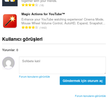
ı
together with your friends.
a
a
T
:
18
m
y
o
o
ı
p
Magic Actions for YouTube™
y
s
l
Enhance your YouTube watching experience! Cinema Mode,
s
ı
Mouse Wheel Volume Control, AutoHD, Expand, Snapshot...
a
a
T
:
1442
m
y
o
o
ı
p
Kullanıcı görüşleri
y
s
l
s
ı
a
a
:
Yorumlar: 0
m
y
o
ı
y
s
s
ı
a
:
y
Forum konularını görüntüle
ı
Göndermek için oturum aç
s
ı
:
Forum konularını görüntüle