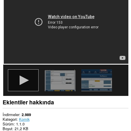
Bu
eklenti,
kopyaladığınız
ve
yapıştırdığınız
verilere
erişebilir.
Eklentiler hakkında
İndirmeler
2.989
Kategori
Komik
Sürüm
1.1.0
Boyut
21,2 KB