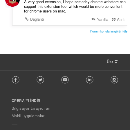
A very good extension, I hope someday chrome webstore can
support this extension too, which would be more convenient
for chrome users on mac.
Bağlantı
Yanıtla
Alıntı
Forum konularını görüntüle
Üst
F
Facebook
Twitter
Youtube
LinkedIn
Instag
o
l
l
o
OPERA'YI İNDIR
w
O
Bilgisayar tarayıcıları
p
Mobil uygulamalar
e
r