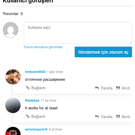
s
l
s
ı
a
a
:
Yorumlar: 3
m
y
o
ı
y
s
s
ı
a
:
y
Forum konularını görüntüle
ı
Göndermek için oturum aç
s
ı
:
herbster6543
1 gün önce
отличное расширение
Bağlantı
Yanıtla
Alıntı
Rasiassa
11 ay önce
it works for at least
Bağlantı
Yanıtla
Alıntı
antoinequint9
4 yıl önce