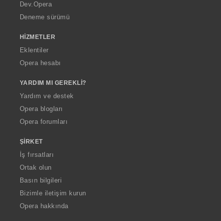
a
Dev.Opera
Deneme sürümü
HIZMETLER
Eklentiler
Opera hesabı
YARDIM MI GEREKLI?
Yardım ve destek
Opera blogları
Opera forumları
ŞIRKET
İş fırsatları
Ortak olun
Basın bilgileri
Bizimle iletişim kurun
Opera hakkında