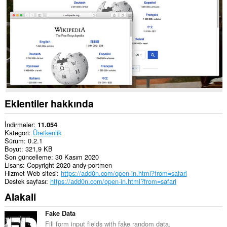
extension
can
exchange
messages
with
programs
other
than
Opera.
Bu
eklenti,
sekmelerinize
Eklentiler hakkında
ve
tarama
etkinliklerinize
İndirmeler
11.054
erişebilir.
Kategori
Üretkenlik
Sürüm
0.2.1
Boyut
321,9 KB
Son güncelleme
30 Kasım 2020
Lisans
Copyright 2020 andy-portmen
Hizmet Web sitesi
https://add0n.com/open-in.html?from=safari
Destek sayfası
https://add0n.com/open-in.html?from=safari
Alakali
Fake Data
Fill form input fields with fake random data.