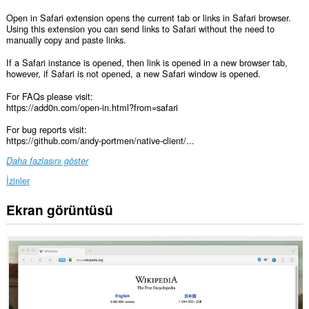
Open in Safari extension opens the current tab or links in Safari browser.
Using this extension you can send links to Safari without the need to
manually copy and paste links.
If a Safari instance is opened, then link is opened in a new browser tab,
however, if Safari is not opened, a new Safari window is opened.
For FAQs please visit:
https://add0n.com/open-in.html?from=safari
For bug reports visit:
https://github.com/andy-portmen/native-client/...
Daha fazlasını göster
İzinler
Ekran görüntüsü
Bu
eklenti,
tüm
web
sitelerindeki
verilerinize
erişebilir.
This