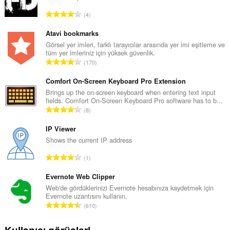
T
4
o
p
Atavi bookmarks
l
Görsel yer imleri, farklı tarayıcılar arasında yer imi eşitleme ve
tüm yer imleriniz için yüksek güvenlik.
a
T
170
m
o
o
p
Comfort On-Screen Keyboard Pro Extension
y
l
Brings up the on-screen keyboard when entering text input
s
fields. Comfort On-Screen Keyboard Pro software has to b...
a
a
T
8
m
y
o
o
ı
p
IP Viewer
y
s
l
Shows the current IP address
s
ı
a
a
T
:
1
m
y
o
o
ı
p
Evernote Web Clipper
y
s
l
Web'de gördüklerinizi Evernote hesabınıza kaydetmek için
s
ı
Evernote uzantısını kullanın.
a
a
T
:
610
m
y
o
o
ı
p
Kullanıcı görüşleri
y