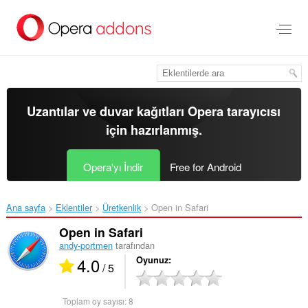
Ana
içeriğe
git
Uzantılar ve duvar kağıtları
Opera tarayıcısı
için hazırlanmış.
Opera'yı İndir
Free for Android
Ana sayfa
Eklentiler
Üretkenlik
Open in Safari‎
Open in Safari
andy-portmen
tarafından
4.0
Oyunuz
/ 5
Toplam oy sayısı:
8