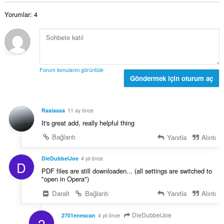
s
ı
a
a
:
Yorumlar: 4
m
y
o
ı
y
s
s
ı
a
:
y
Forum konularını görüntüle
ı
Göndermek için oturum aç
s
ı
:
Rasiassa
11 ay önce
It's great add, really helpful thing
Bağlantı
Yanıtla
Alıntı
DieDubbelJoe
4 yıl önce
D
PDF files are still downloaden... (all settings are switched to
"open in Opera")
Daralt
Bağlantı
Yanıtla
Alıntı
DieDubbelJoe
2701enescan
4 yıl önce
2