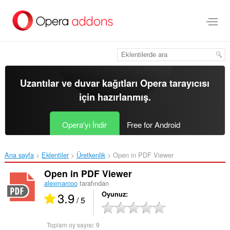
Ana
içeriğe
git
Uzantılar ve duvar kağıtları
Opera tarayıcısı
için hazırlanmış.
Opera'yı İndir
Free for Android
Ana sayfa
Eklentiler
Üretkenlik
Open in PDF Viewer‎
Open in PDF Viewer
alexmarcoo
tarafından
3.9
Oyunuz
/ 5
Toplam oy sayısı:
9