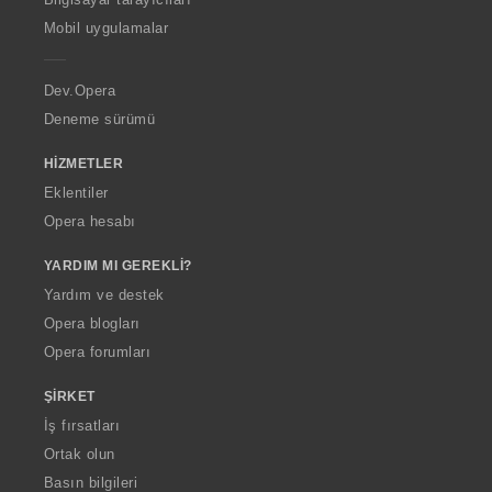
p
Mobil uygulamalar
e
r
a
Dev.Opera
Deneme sürümü
HIZMETLER
Eklentiler
Opera hesabı
YARDIM MI GEREKLI?
Yardım ve destek
Opera blogları
Opera forumları
ŞIRKET
İş fırsatları
Ortak olun
Basın bilgileri