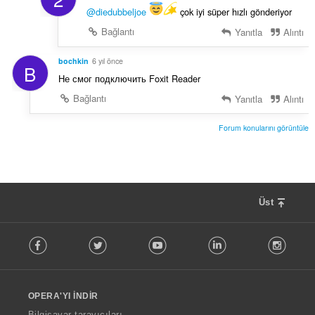
@diedubbeljoe
çok iyi süper hızlı gönderiyor
Bağlantı
Yanıtla
Alıntı
bochkin
6 yıl önce
B
Не смог подключить Foxit Reader
Bağlantı
Yanıtla
Alıntı
Forum konularını görüntüle
Üst
F
Facebook
Twitter
Youtube
LinkedIn
Instag
o
l
l
o
OPERA'YI İNDIR
w
O
Bilgisayar tarayıcıları