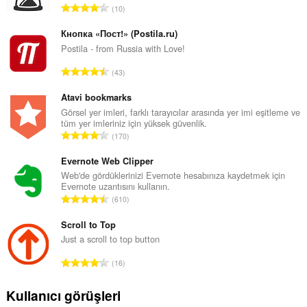
T
10
o
p
Кнопка «Пост!» (Postila.ru)
l
Postila - from Russia with Love!
a
T
43
m
o
o
p
Atavi bookmarks
y
l
Görsel yer imleri, farklı tarayıcılar arasında yer imi eşitleme ve
s
tüm yer imleriniz için yüksek güvenlik.
a
a
T
170
m
y
o
o
ı
p
Evernote Web Clipper
y
s
l
Web'de gördüklerinizi Evernote hesabınıza kaydetmek için
s
ı
Evernote uzantısını kullanın.
a
a
T
:
610
m
y
o
o
ı
p
Scroll to Top
y
s
l
Just a scroll to top button
s
ı
a
a
T
:
16
m
y
o
o
ı
p
Kullanıcı görüşleri
y
s
l