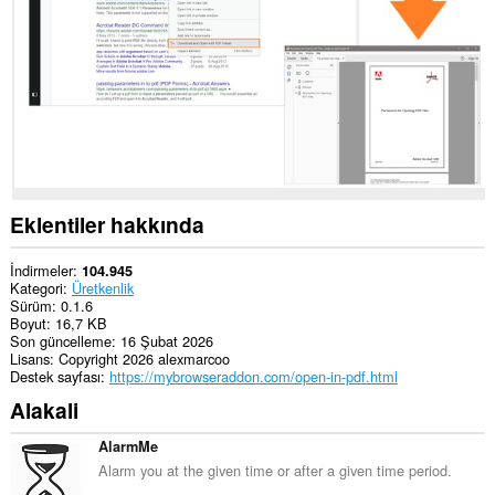
Opera.
This
extension
can
create
rich
notifications
and
display
them
to
you
Eklentiler hakkında
in
the
system
İndirmeler
104.945
tray.
Kategori
Üretkenlik
Sürüm
0.1.6
Boyut
16,7 KB
Son güncelleme
16 Şubat 2026
Lisans
Copyright 2026 alexmarcoo
Destek sayfası
https://mybrowseraddon.com/open-in-pdf.html
Alakali
AlarmMe
Alarm you at the given time or after a given time period.