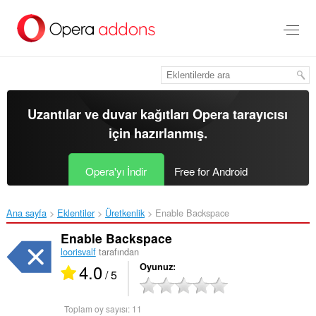
Ana
içeriğe
git
Uzantılar ve duvar kağıtları
Opera tarayıcısı
için hazırlanmış.
Opera'yı İndir
Free for Android
Ana sayfa
Eklentiler
Üretkenlik
Enable Backspace‎
Enable Backspace
loorisvalf
tarafından
4.0
Oyunuz
/ 5
Toplam oy sayısı:
11