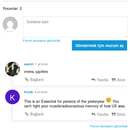
s
ı
a
a
:
Yorumlar: 2
m
y
o
ı
y
s
s
ı
a
:
y
Forum konularını görüntüle
ı
Göndermek için oturum aç
s
ı
:
sserirt
1 yıl önce
очень удобно
Bağlantı
Yanıtla
Alıntı
Komb
4 yıl önce
K
This is an Essential for persons of the yesteryear
You
can't fight your muscle/subconscious memory of how UX was.
Bağlantı
Yanıtla
Alıntı
Forum konularını görüntüle