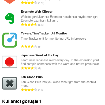
T
170
o
p
Evernote Web Clipper
l
Web'de gördüklerinizi Evernote hesabınıza kaydetmek için
Evernote uzantısını kullanın.
a
T
610
m
o
o
p
Yaware.TimeTracker Url Monitor
y
l
Time Tracker unit for monitoring URL in browsers
s
a
a
T
5
m
y
o
o
ı
p
Japanese Word of the Day
y
s
l
Learn new Japanese word every day. In the extension you'll
s
ı
find sample sentences with the word and native pronunciati...
a
a
T
:
6
m
y
o
o
ı
p
Tab Close Plus
y
s
l
Tab Close Plus lets you close tabs right from the context
s
ı
menu.
a
a
T
:
11
m
y
o
o
ı
p
Kullanıcı görüşleri
y
s
l