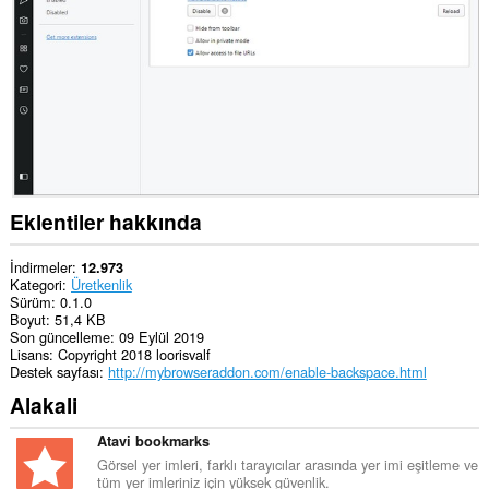
Eklentiler hakkında
İndirmeler
12.973
Kategori
Üretkenlik
Sürüm
0.1.0
Boyut
51,4 KB
Son güncelleme
09 Eylül 2019
Lisans
Copyright 2018 loorisvalf
Destek sayfası
http://mybrowseraddon.com/enable-backspace.html
Alakali
Atavi bookmarks
Görsel yer imleri, farklı tarayıcılar arasında yer imi eşitleme ve
tüm yer imleriniz için yüksek güvenlik.