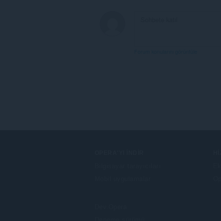
Forum konularını görüntüle
OPERA'YI İNDIR
H
Bilgisayar tarayıcıları
Ek
Mobil uygulamalar
Op
Dev.Opera
Deneme sürümü