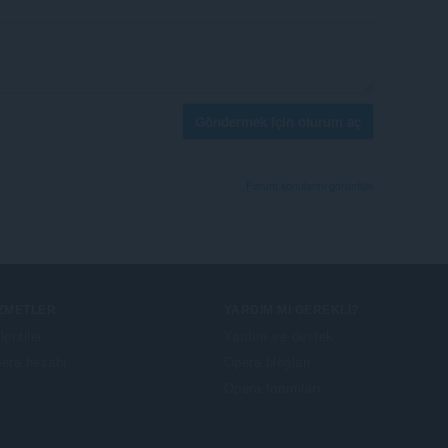
Göndermek için oturum aç
Forum konularını görüntüle
IZMETLER
YARDIM MI GEREKLI?
lentiler
Yardım ve destek
era hesabı
Opera blogları
Opera forumları