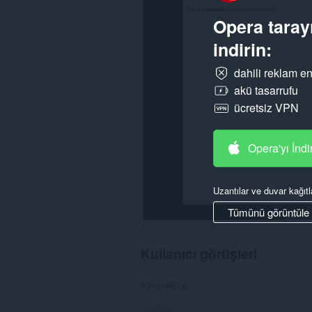
Opera tarayı
indirin:
dahili reklam en
akü tasarrufu
ücretsiz VPN
Opera'yı İndi
Uzantılar ve duvar kağıtl
Tümünü görüntüle
Kullanıcı görüşleri
Yorumlar: 6