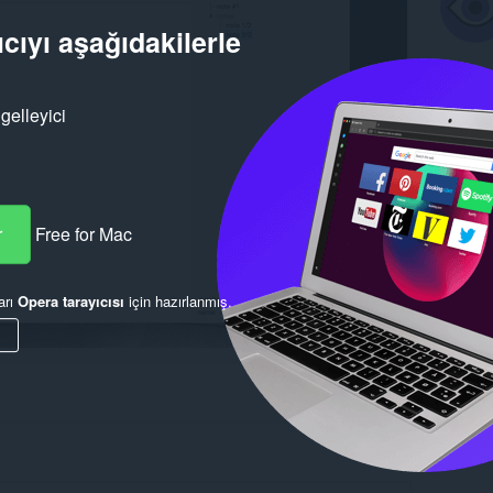
cıyı aşağıdakilerle
gelleyici
r
Free for Mac
arı
Opera tarayıcısı
için hazırlanmış.