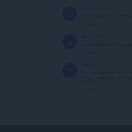
ericcauchy
4 yıl önce
E
It's hard to use. I can't find it,
Bağlantı
alysonduarte
5 yıl önce
A
Excelente bloco de notas, par
Bağlantı
Eski Kullanıcı
6 yıl önce
?
This addon doesn't save line b
breaks merges together. Select
to fix it?
Bağlantı