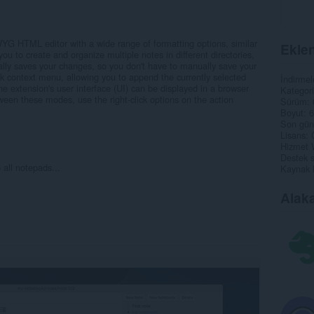
WYG HTML editor with a wide range of formatting options, similar
Eklen
you to create and organize multiple notes in different directories,
lly saves your changes, so you don't have to manually save your
click context menu, allowing you to append the currently selected
İndirmel
he extension's user interface (UI) can be displayed in a browser
Kategori
ween these modes, use the right-click options on the action
Sürüm
Boyut
6
Son gün
Lisans
Hizmet 
Destek s
 all notepads...
Kaynak 
Alaka