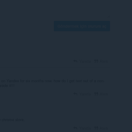
Göndermek için oturum aç
Yanıtla
Alıntı
on Yandex for six months now. how do I get text out of a non-
rade it!!!
Yanıtla
Alıntı
e chrome store.
Yanıtla
Alıntı