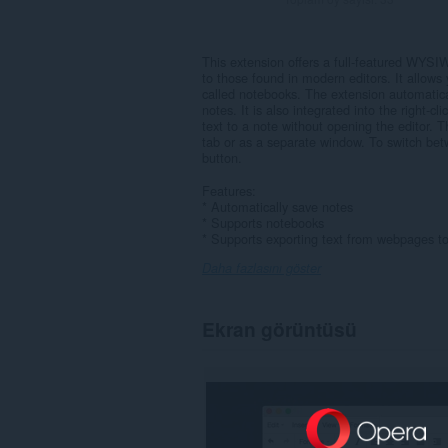
This extension offers a full-featured WYSI
to those found in modern editors. It allows 
called notebooks. The extension automatica
notes. It is also integrated into the right-
text to a note without opening the editor. T
tab or as a separate window. To switch bet
button.
Features:
* Automatically save notes
* Supports notebooks
* Supports exporting text from webpages to
Daha fazlasını göster
Ekran görüntüsü