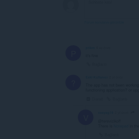
Forum konularını görüntüle
ptikm
8 ay önce
P
it's fine
Bağlantı
Eski Kullanıcı
2 yıl önce
?
The app has not been working 
functioning application? or upg
Daralt
Bağlantı
vasyag19
2 yıl önce
V
@terevizikoff
There is
Notepad
in th
Bağlantı