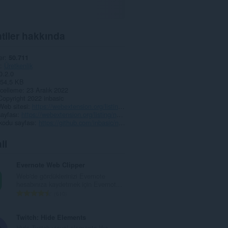
tiler hakkında
er
50.711
Üretkenlik
0.2.0
54,5 KB
celleme
23 Aralık 2022
Copyright 2022 inbasic
Web sitesi
https://webextension.org/listing/notepad.html
ayfası
https://webextension.org/listing/notepad.html
kodu sayfası
https://github.com/inbasic/notepad/
li
Evernote Web Clipper
Web'de gördüklerinizi Evernote
hesabınıza kaydetmek için Evernot...
T
610
o
p
Twitch: Hide Elements
l
Hide Twitch visual elements like