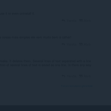
 use it or even uninstall it.
Yanıtla
Alıntı
a coisas mais simples ele vem muito bem à calhar!
Yanıtla
Alıntı
reaks. It deletes them. Several lines of text separated with a line
ion of several lines of text is saved as one line. Is there any way
Yanıtla
Alıntı
Forum konularını görüntüle