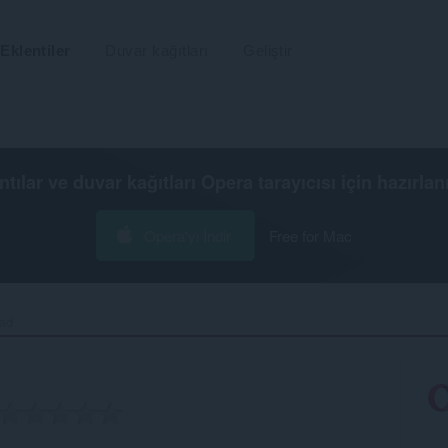
Eklentiler
Duvar kağıtları
Geliştir
ntılar ve duvar kağıtları
Opera tarayıcısı
için hazırlan
Opera'yı İndir
Free for Mac
ad‎