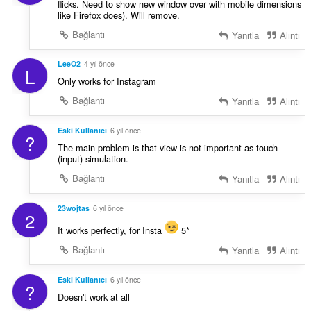
flicks. Need to show new window over with mobile dimensions
like Firefox does). Will remove.
Bağlantı
Yanıtla
Alıntı
LeeO2
4 yıl önce
L
Only works for Instagram
Bağlantı
Yanıtla
Alıntı
Eski Kullanıcı
6 yıl önce
?
The main problem is that view is not important as touch
(input) simulation.
Bağlantı
Yanıtla
Alıntı
23wojtas
6 yıl önce
2
It works perfectly, for Insta
5*
Bağlantı
Yanıtla
Alıntı
Eski Kullanıcı
6 yıl önce
?
Doesn't work at all