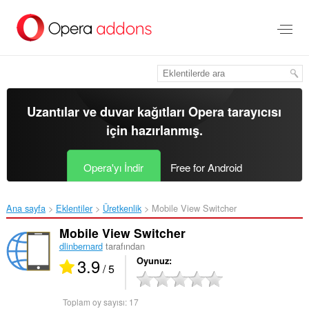
Ana
içeriğe
git
Uzantılar ve duvar kağıtları
Opera tarayıcısı
için hazırlanmış.
Opera'yı İndir
Free for Android
Ana sayfa
Eklentiler
Üretkenlik
Mobile View Switcher‎
Mobile View Switcher
dlinbernard
tarafından
3.9
Oyunuz
/ 5
Toplam oy sayısı:
17