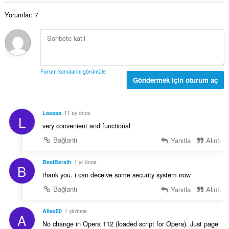
s
ı
a
a
:
Yorumlar: 7
m
y
o
ı
y
s
s
ı
a
:
y
Forum konularını görüntüle
ı
Göndermek için oturum aç
s
ı
:
Lasssa
11 ay önce
L
very convenient and functional
Bağlantı
Yanıtla
Alıntı
BesiBersih
1 yıl önce
B
thank you. i can deceive some security system now
Bağlantı
Yanıtla
Alıntı
Allex50
1 yıl önce
A
No change in Opera 112 (loaded script for Opera). Just page