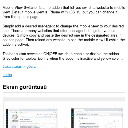
Mobile View Switcher is a lite addon that let you switch a website to mobile
view. Default mobile view is iPhone with iOS 13, but you can change it
from the options page.
Simply add a desired user-agent to change the mobile view to your desired
one. There are many websites that offer user-agent strings for various
devices. Simply copy and paste the desired one in the designated area in
options page. Then reload any website to see the mobile view UI (while the
addon is active).
Toolbar button serves as ON|OFF switch to enable or disable the addon.
Grey color for toolbar icon is when the addon is inactive and yellow color...
Daha fazlasını göster
İzinler
Ekran görüntüsü
Bu
eklenti,
tüm
web
sitelerindeki
verilerinize
erişebilir.