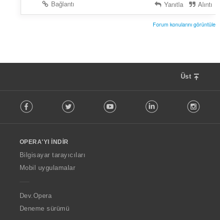
Bağlantı
Yanıtla
Alıntı
Forum konularını görüntüle
Üst
F
Facebook
Twitter
Youtube
LinkedIn
Instag
o
l
l
o
OPERA'YI İNDIR
w
O
Bilgisayar tarayıcıları
p
Mobil uygulamalar
e
r
a
Dev.Opera
Deneme sürümü