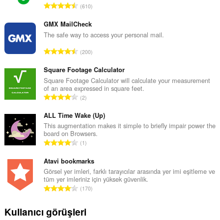
T
610
o
p
GMX MailCheck
l
The safe way to access your personal mail.
a
T
200
m
o
o
p
Square Footage Calculator
y
l
Square Footage Calculator will calculate your measurement
s
of an area expressed in square feet.
a
a
T
2
m
y
o
o
ı
p
ALL Time Wake (Up)
y
s
l
This augmentation makes it simple to briefly impair power the
s
ı
board on Browsers.
a
a
T
:
1
m
y
o
o
ı
p
Atavi bookmarks
y
s
l
Görsel yer imleri, farklı tarayıcılar arasında yer imi eşitleme ve
s
ı
tüm yer imleriniz için yüksek güvenlik.
a
a
T
:
170
m
y
o
o
ı
p
Kullanıcı görüşleri
y
s
l