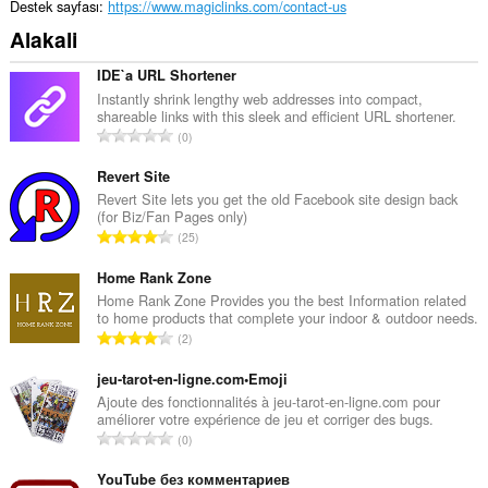
Destek sayfası
https://www.magiclinks.com/contact-us
Alakali
IDE`a URL Shortener
Instantly shrink lengthy web addresses into compact,
shareable links with this sleek and efficient URL shortener.
T
0
o
p
Revert Site
l
Revert Site lets you get the old Facebook site design back
(for Biz/Fan Pages only)
a
T
25
m
o
o
p
Home Rank Zone
y
l
Home Rank Zone Provides you the best Information related
s
to home products that complete your indoor & outdoor needs.
a
a
T
2
m
y
o
o
ı
p
jeu-tarot-en-ligne.com•Emoji
y
s
l
Ajoute des fonctionnalités à jeu-tarot-en-ligne.com pour
s
ı
améliorer votre expérience de jeu et corriger des bugs.
a
a
T
:
0
m
y
o
o
ı
p
YouTube без комментариев