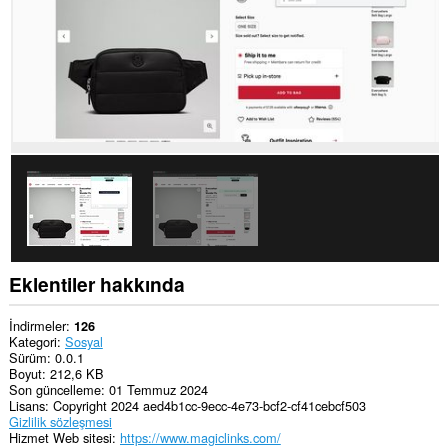
ve
tarama
etkinliklerinize
erişebilir.
Eklentiler hakkında
İndirmeler
126
Kategori
Sosyal
Sürüm
0.0.1
Boyut
212,6 KB
Son güncelleme
01 Temmuz 2024
Lisans
Copyright 2024 aed4b1cc-9ecc-4e73-bcf2-cf41cebcf503
Gizlilik sözleşmesi
Hizmet Web sitesi
https://www.magiclinks.com/