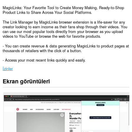
MagicLinks: Your Favorite Tool to Create Money Making, Ready-to-Shop
Product Links to Share Across Your Social Platforms.
The Link Manager by MagicLinks browser extension is a life-saver for any
creator looking to earn income as their fans shop through their videos. You
can use our most popular tools directly from your browser as you upload
videos to YouTube or browse the web for favorite products.
- You can create revenue & data generating MagicLinks to product pages at
thousands of retailers with the click of a button.
- Access your most recent links quickly and easily.
İzinler
Ekran görüntüleri
Bu
eklenti,
tüm
web
sitelerindeki
verilerinize
erişebilir.
Bu
eklenti,
sekmelerinize