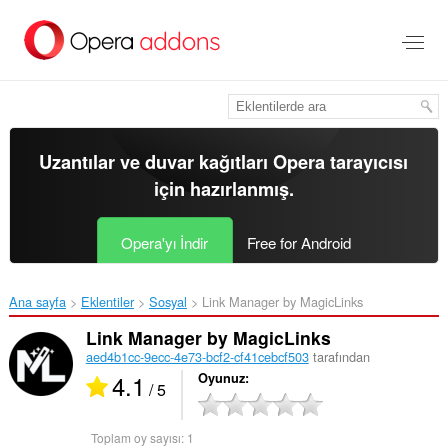
Ana
içeriğe
git
Uzantılar ve duvar kağıtları
Opera tarayıcısı
için hazırlanmış.
Opera'yı İndir
Free for Android
Ana sayfa
Eklentiler
Sosyal
Link Manager by MagicLinks‎
Link Manager by MagicLinks
aed4b1cc-9ecc-4e73-bcf2-cf41cebcf503
tarafından
4.1
Oyunuz
/ 5
Toplam oy sayısı:
1