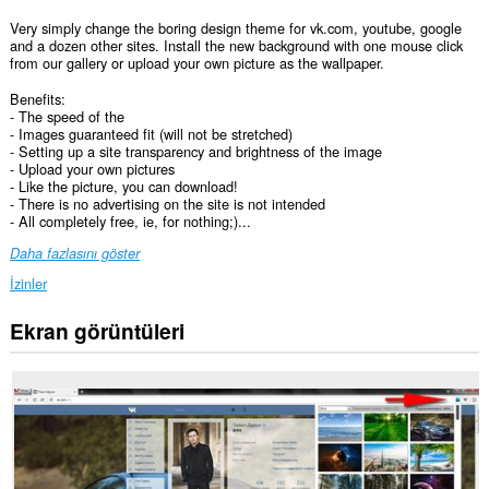
Very simply change the boring design theme for vk.com, youtube, google
and a dozen other sites. Install the new background with one mouse click
from our gallery or upload your own picture as the wallpaper.
Benefits:
- The speed of the
- Images guaranteed fit (will not be stretched)
- Setting up a site transparency and brightness of the image
- Upload your own pictures
- Like the picture, you can download!
- There is no advertising on the site is not intended
- All completely free, ie, for nothing;)...
Daha fazlasını göster
İzinler
Ekran görüntüleri
Bu
eklenti,
tüm
web
sitelerindeki
verilerinize
erişebilir.
Bu
eklenti,