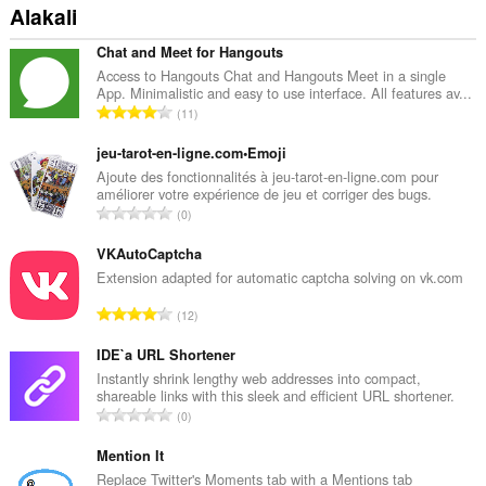
Alakali
Chat and Meet for Hangouts
Access to Hangouts Chat and Hangouts Meet in a single
App. Minimalistic and easy to use interface. All features av...
T
11
o
p
jeu-tarot-en-ligne.com•Emoji
l
Ajoute des fonctionnalités à jeu-tarot-en-ligne.com pour
améliorer votre expérience de jeu et corriger des bugs.
a
T
0
m
o
o
p
VKAutoCaptcha
y
l
Extension adapted for automatic captcha solving on vk.com
s
a
a
T
12
m
y
o
o
ı
p
IDE`a URL Shortener
y
s
l
Instantly shrink lengthy web addresses into compact,
s
ı
shareable links with this sleek and efficient URL shortener.
a
a
T
:
0
m
y
o
o
ı
p
Mention It
y
s
l
Replace Twitter's Moments tab with a Mentions tab