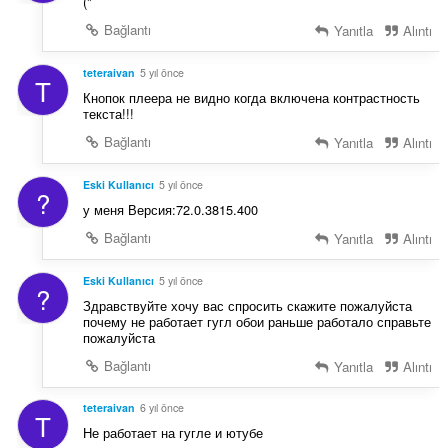
("
Bağlantı
Yanıtla
Alıntı
teteraivan
5 yıl önce
T
Кнопок плеера не видно когда включена контрастность
текста!!!
Bağlantı
Yanıtla
Alıntı
Eski Kullanıcı
5 yıl önce
?
у меня Версия:72.0.3815.400
Bağlantı
Yanıtla
Alıntı
Eski Kullanıcı
5 yıl önce
?
Здравствуйте хочу вас спросить скажите пожалуйста
почему не работает гугл обои раньше работало справьте
пожалуйста
Bağlantı
Yanıtla
Alıntı
teteraivan
6 yıl önce
T
Не работает на гугле и ютубе