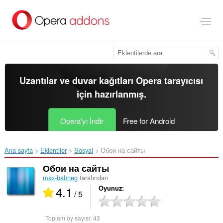
Ana
içeriğe
git
Uzantılar ve duvar kağıtları
Opera tarayıcısı
için hazırlanmış.
Opera'yı İndir
Free for Android
Ana sayfa
Eklentiler
Sosyal
Обои на сайты‎
Обои на сайты
max-babneg
tarafından
4.1
Oyunuz
/ 5
Toplam oy sayısı:
43