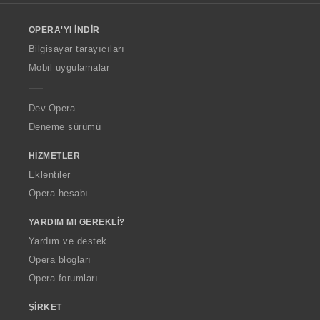
l
o
OPERA'YI İNDIR
w
O
Bilgisayar tarayıcıları
p
Mobil uygulamalar
e
r
a
Dev.Opera
Deneme sürümü
HIZMETLER
Eklentiler
Opera hesabı
YARDIM MI GEREKLI?
Yardım ve destek
Opera blogları
Opera forumları
ŞIRKET