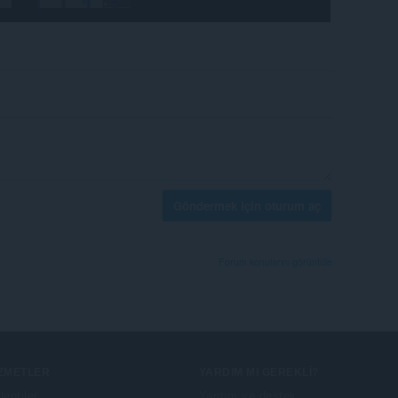
Göndermek için oturum aç
Forum konularını görüntüle
IZMETLER
YARDIM MI GEREKLI?
lentiler
Yardım ve destek