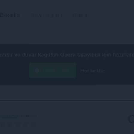
Eklentiler
Duvar kağıtları
Geliştir
ntılar ve duvar kağıtları
Opera tarayıcısı
için hazırlan
Opera'yı İndir
Free for Mac
8763bbcd8f
tarafından