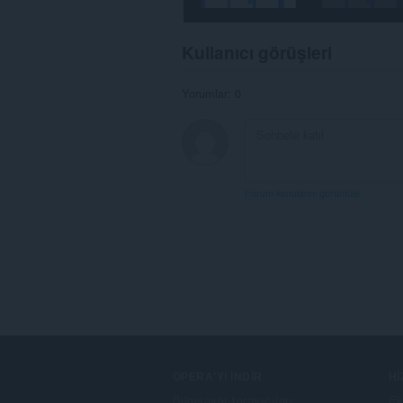
to
you
in
the
Kullanıcı görüşleri
system
tray.
Yorumlar: 0
Bu
eklenti,
sekmelerinize
ve
tarama
etkinliklerinize
erişebilir.
Forum konularını görüntüle
OPERA'YI İNDIR
H
Bilgisayar tarayıcıları
Ek