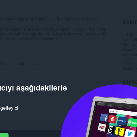
ith smart filters, or open bulk URLs from your clipboard.
Eklen
on that supercharges your workflow. Instantly copy URLs, close
board—all with a single click or keyboard shortcut. Use powerful
İndirmel
 and get your work done in seconds.
Kategori
Sürüm
Boyut
1
Son gün
Lisans
ctions simultaneously.
Gizlilik
Destek s
Alaka
cıyı aşağıdakilerle
gelleyici