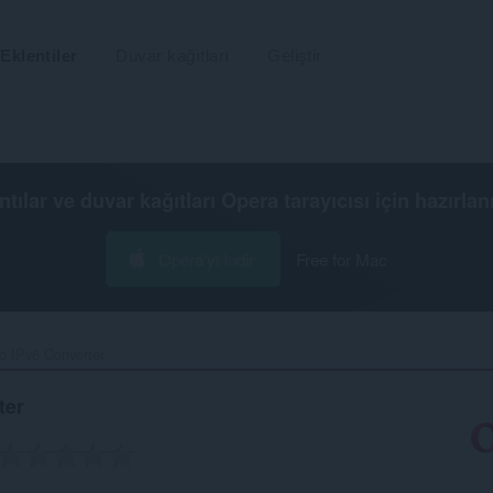
Eklentiler
Duvar kağıtları
Geliştir
ntılar ve duvar kağıtları
Opera tarayıcısı
için hazırlan
Opera'yı İndir
Free for Mac
o IPv6 Converter‎
ter