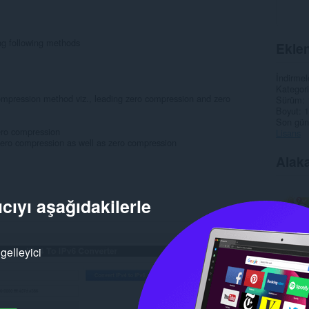
ng following methods
Eklen
İndirmel
Kategori
compression method viz., leading zero compression and zero
Sürüm
Boyut
1
Son gün
zero compression
Lisans
 zero compression as well as zero compression
Alaka
cıyı aşağıdakilerle
gelleyici