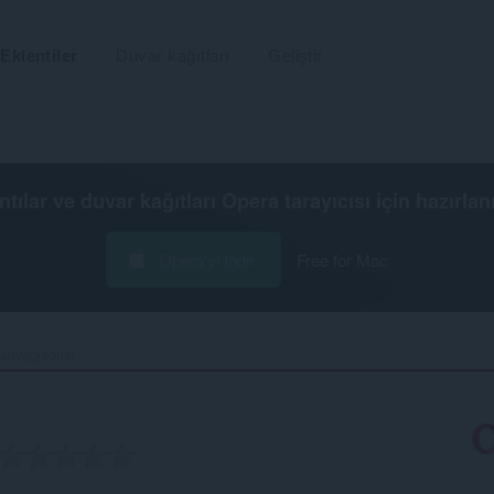
Eklentiler
Duvar kağıtları
Geliştir
ntılar ve duvar kağıtları
Opera tarayıcısı
için hazırlan
Opera'yı İndir
Free for Mac
anvagiadinh‎