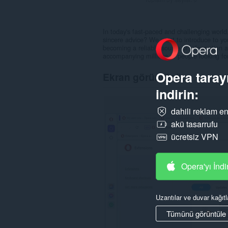
In today's fast-paced and challenging world
sincere advice? We want to introduce to yo
becoming a reliable source of information 
accompanying millions of people looking for 
Opera tarayı
Ekran görüntüsü
indirin:
dahili reklam en
akü tasarrufu
ücretsiz VPN
Opera'yı İndi
Uzantılar ve duvar kağıtl
Tümünü görüntüle