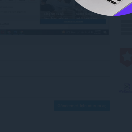
Göndermek için oturum aç