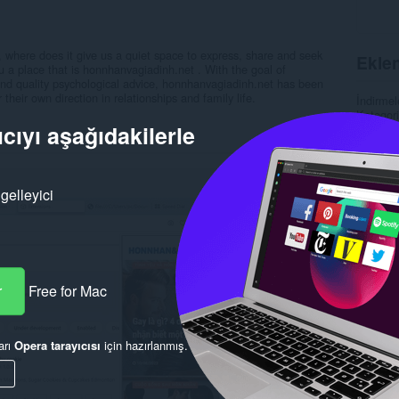
, where does it give us a quiet space to express, share and seek
Eklen
u a place that is honnhanvagiadinh.net . With the goal of
and quality psychological advice, honnhanvagiadinh.net has been
their own direction in relationships and family life.
İndirmel
Kategori
cıyı aşağıdakilerle
Sürüm
Boyut
5
Son gün
Lisans
Gizlilik
gelleyici
Hizmet 
Alaka
r
Free for Mac
arı
Opera tarayıcısı
için hazırlanmış.