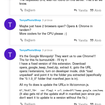
know.
Bağlantı
Yanıtla
Alıntı
TonysPhotoShop
3 yıl önce
T
Maybe just have 2 browsers open? Opera & Chrome in
tandem?
More coolers for the CPU please ;-}
Bağlantı
Yanıtla
Alıntı
TonysPhotoShop
3 yıl önce
T
It's the Google Monopoly! They want us to use Chrome!!!
Thx for this fix burnout426 - I'll try it
I have a fixed version of this extension. Download
opera_google_keep_fixed.zip, extract it, goto the URL
opera://extensions, turn on developer mode, click "load
unpacked" and point it to the folder you extracted (specifically
the "0.1.0_0" folder that manifest.json is in).
All my fix does is update the URLs in lib/common.js.
67,70c67,70<   var flag1 = url.indexOf("keep.google.com/keep
(It also gets rid of the update stuff in manifest.json since you
don't want it to update to a version without the fix.)
Bağlantı
Yanıtla
Alıntı