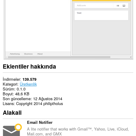
extension
can
create
rich
notifications
and
display
them
to
you
in
the
system
Eklentiler hakkında
tray.
Bu
İndirmeler
139.579
eklenti,
Kategori
Üretkenlik
sekmelerinize
Sürüm
0.1.0
ve
Boyut
48,6 KB
tarama
Son güncelleme
12 Ağustos 2014
etkinliklerinize
Lisans
Copyright 2014 philiptholus
erişebilir.
Alakali
Email Notifier
A lite notifier that works with Gmail™, Yahoo, Live, iCloud,
Mail.com, and GMX