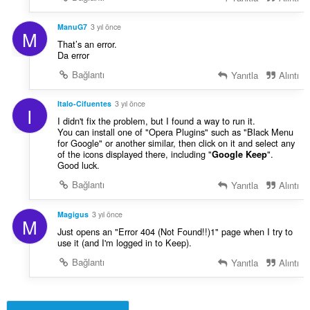
ManuG7
3 yıl önce
M
That’s an error.
Da error
Bağlantı
Yanıtla
Alıntı
Italo-Cifuentes
3 yıl önce
I
I didn't fix the problem, but I found a way to run it.
You can install one of "Opera Plugins" such as "Black Menu
for Google" or another similar, then click on it and select any
of the icons displayed there, including "
".
Google Keep
Good luck.
Bağlantı
Yanıtla
Alıntı
Magigus
3 yıl önce
M
Just opens an "Error 404 (Not Found!!)1" page when I try to
use it (and I'm logged in to Keep).
Bağlantı
Yanıtla
Alıntı