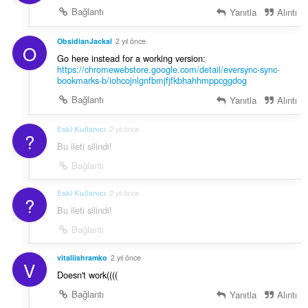
Bağlantı
Yanıtla
Alıntı
ObsidianJackal
2 yıl önce
O
Go here instead for a working version:
https://chromewebstore.google.com/detail/eversync-sync-
bookmarks-b/iohcojnlgnfbmjfjfkbhahhmppcggdog
Bağlantı
Yanıtla
Alıntı
Eski Kullanıcı
2 yıl önce
?
Bu ileti silindi!
Bağlantı
Eski Kullanıcı
2 yıl önce
?
Bu ileti silindi!
Bağlantı
vitaliishramko
2 yıl önce
V
Doesn't work((((
Bağlantı
Yanıtla
Alıntı