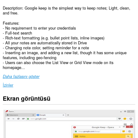
Description: Google keep is the simplest way to keep notes; Light, clean,
and free.
Features:
- No requirement to enter your credentials
- Full-text search
- Rich-text formatting (e.g. bullet point lists, inline images)
- All your notes are automatically stored in Drive
- Changing note color, setting reminder for a note
- Inserting an image, and adding a new list, though it has some unique
features, including geo-fencing
- Users can also choose the List View or Grid View mode on its
homepage...
Daha fazlasını göster
İzinler
Ekran görüntüsü
Bu
eklenti,
tüm
web
sitelerindeki
verilerinize
erişebilir.
This