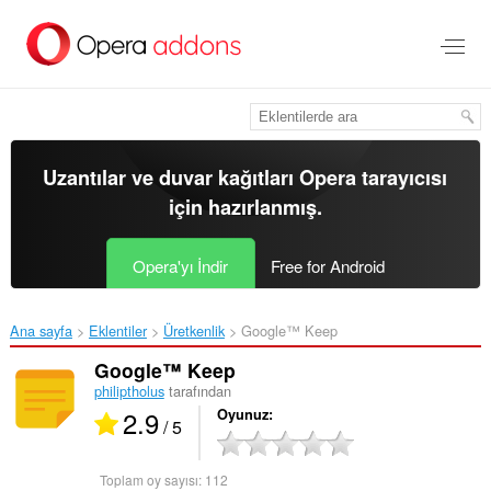
Ana
içeriğe
git
Uzantılar ve duvar kağıtları
Opera tarayıcısı
için hazırlanmış.
Opera'yı İndir
Free for Android
Ana sayfa
Eklentiler
Üretkenlik
Google™ Keep‎
Google™ Keep
philiptholus
tarafından
2.9
Oyunuz
/ 5
Toplam oy sayısı:
112