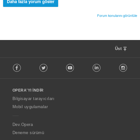
Daha fazla yorum göster
Forum konularını görüntüle
Üst
F
Facebook
Twitter
Youtube
LinkedIn
Instag
o
l
l
o
OPERA'YI İNDIR
w
O
Bilgisayar tarayıcıları
p
Mobil uygulamalar
e
r
a
Dev.Opera
Deneme sürümü