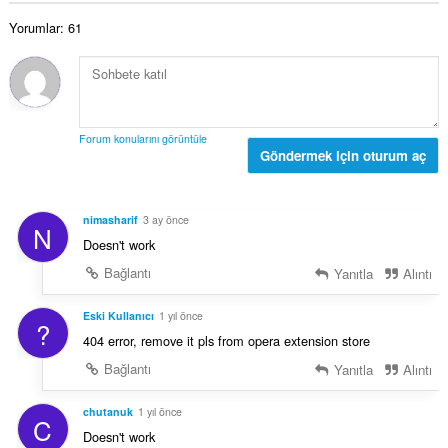
s
ı
a
a
:
Yorumlar: 61
m
y
o
ı
y
s
s
ı
a
:
y
Forum konularını görüntüle
ı
Göndermek için oturum aç
s
ı
:
nimasharif
3 ay önce
N
Doesn't work
Bağlantı
Yanıtla
Alıntı
Eski Kullanıcı
1 yıl önce
?
404 error, remove it pls from opera extension store
Bağlantı
Yanıtla
Alıntı
chutanuk
1 yıl önce
C
Doesn't work