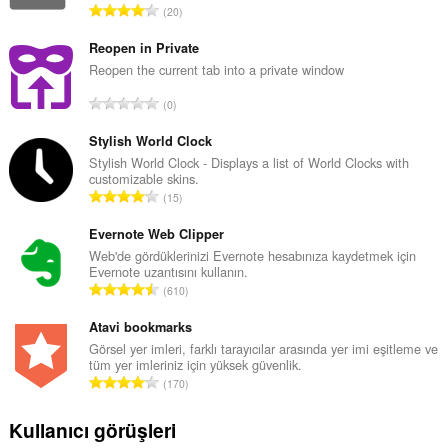
T
20
o
p
Reopen in Private
l
Reopen the current tab into a private window
a
T
0
m
o
o
p
Stylish World Clock
y
l
Stylish World Clock - Displays a list of World Clocks with
s
customizable skins.
a
a
T
15
m
y
o
o
ı
p
Evernote Web Clipper
y
s
l
Web'de gördüklerinizi Evernote hesabınıza kaydetmek için
s
ı
Evernote uzantısını kullanın.
a
a
T
:
610
m
y
o
o
ı
p
Atavi bookmarks
y
s
l
Görsel yer imleri, farklı tarayıcılar arasında yer imi eşitleme ve
s
ı
tüm yer imleriniz için yüksek güvenlik.
a
a
T
:
170
m
y
o
o
ı
p
Kullanıcı görüşleri
y
s
l