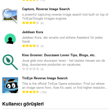
o
p
Capture, Reverse Image Search
l
a powerful capturing reverse image search tool built on top of
TinEye/Google Images engines
a
T
6
m
o
o
p
Jeddsan Kora
y
l
Jeddsan Kora, der smarte und sichere Assistent für jedes
s
Gerät.
a
a
T
3
m
y
o
o
ı
p
Kies Groener: Duurzaam Leven Tips, Blogs, etc.
y
s
l
Jouw gids voor duurzaam leven - het laatste nieuws van de
s
ı
blog, duurzamere producten en vacatures.
a
a
T
:
0
m
y
o
o
ı
p
TinEye Reverse Image Search
y
s
l
This is the official TinEye Opera extension. Find out where
s
ı
an image came from, how it's used, or find higher resolutio...
a
a
T
:
134
m
y
o
o
ı
p
Kullanıcı görüşleri
y
s
l
s
ı