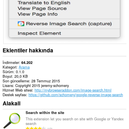
ve
tarama
etkinliklerinize
erişebilir.
Eklentiler hakkında
İndirmeler
64.202
Kategori
Arama
Sürüm
0.1.0
Boyut
20,0 KB
Son güncelleme
28 Temmuz 2015
Lisans
Copyright 2015 jeremy-schomery
Hizmet Web sitesi
http://mybrowseraddon.com/image-search.html
Destek sayfası
https://github.com/schomery/google-reverse-image-search
Alakali
Search within the site
This extension let you search on site with Google or Yandex
search
T
12