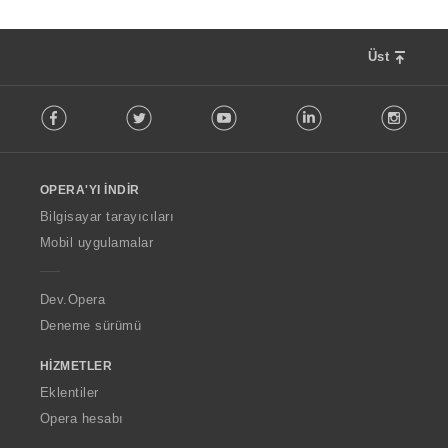
Üst
F
Facebook
Twitter
Youtube
LinkedIn
Instag
o
l
l
o
OPERA'YI İNDIR
w
O
Bilgisayar tarayıcıları
p
Mobil uygulamalar
e
r
a
Dev.Opera
Deneme sürümü
HIZMETLER
Eklentiler
Opera hesabı