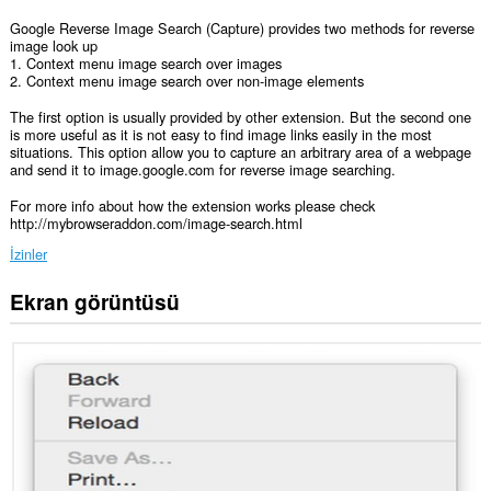
Google Reverse Image Search (Capture) provides two methods for reverse
image look up
1. Context menu image search over images
2. Context menu image search over non-image elements
The first option is usually provided by other extension. But the second one
is more useful as it is not easy to find image links easily in the most
situations. This option allow you to capture an arbitrary area of a webpage
and send it to image.google.com for reverse image searching.
For more info about how the extension works please check
http://mybrowseraddon.com/image-search.html
İzinler
Ekran görüntüsü
Bu
eklenti,
tüm
web
sitelerindeki
verilerinize
erişebilir.
Bu
eklenti,
sekmelerinize