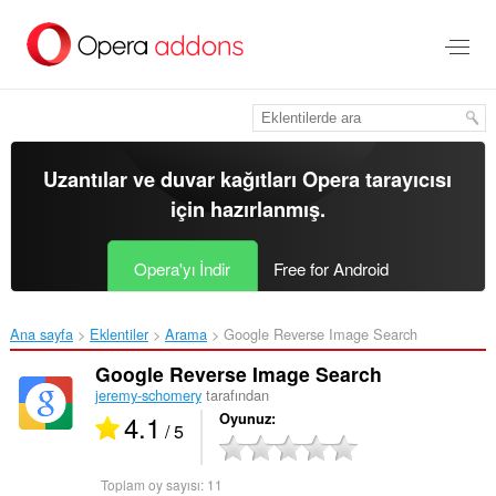
Ana
içeriğe
git
Uzantılar ve duvar kağıtları
Opera tarayıcısı
için hazırlanmış.
Opera'yı İndir
Free for Android
Ana sayfa
Eklentiler
Arama
Google Reverse Image Search‎
Google Reverse Image Search
jeremy-schomery
tarafından
4.1
Oyunuz
/ 5
Toplam oy sayısı:
11