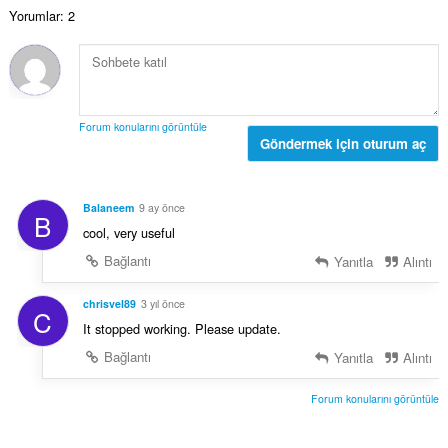
a
a
:
Yorumlar: 2
m
y
o
ı
y
s
s
ı
a
:
y
Forum konularını görüntüle
ı
Göndermek için oturum aç
s
ı
:
Balaneem
9 ay önce
B
cool, very useful
Bağlantı
Yanıtla
Alıntı
chrisvel89
3 yıl önce
C
It stopped working. Please update.
Bağlantı
Yanıtla
Alıntı
Forum konularını görüntüle