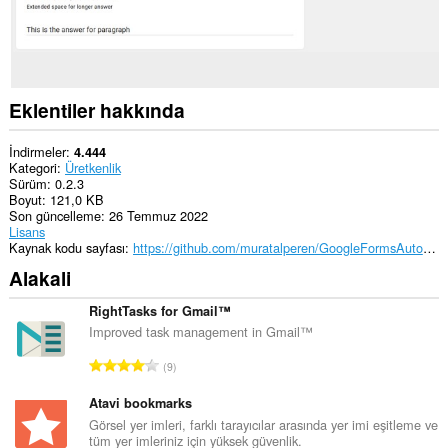
Eklentiler hakkında
İndirmeler
4.444
Kategori
Üretkenlik
Sürüm
0.2.3
Boyut
121,0 KB
Son güncelleme
26 Temmuz 2022
Lisans
Kaynak kodu sayfası
https://github.com/muratalperen/GoogleFormsAutoFiller
Alakali
RightTasks for Gmail™
Improved task management in Gmail™
T
9
o
p
Atavi bookmarks
l
Görsel yer imleri, farklı tarayıcılar arasında yer imi eşitleme ve
tüm yer imleriniz için yüksek güvenlik.
a