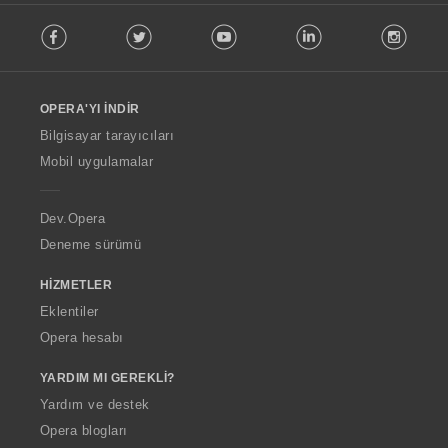
F
Facebook
Twitter
Youtube
LinkedIn
Instag
o
l
l
o
OPERA'YI İNDIR
w
O
Bilgisayar tarayıcıları
p
Mobil uygulamalar
e
r
a
Dev.Opera
Deneme sürümü
HIZMETLER
Eklentiler
Opera hesabı
YARDIM MI GEREKLI?
Yardım ve destek
Opera blogları