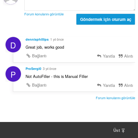
s
ı
a
:
y
Forum konularını görüntüle
ı
Göndermek için oturum aç
s
ı
:
dennisphillips
1 yıl önce
D
Great job, works good
Bağlantı
Yanıtla
Alıntı
ProSergi0
3 yıl önce
P
Not AutoFiller - this is Manual Filler
Bağlantı
Yanıtla
Alıntı
Forum konularını görüntüle
Üst