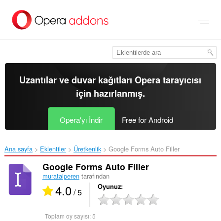
Ana
içeriğe
git
Uzantılar ve duvar kağıtları
Opera tarayıcısı
için hazırlanmış.
Opera'yı İndir
Free for Android
Ana sayfa
Eklentiler
Üretkenlik
Google Forms Auto Filler‎
Google Forms Auto Filler
muratalperen
tarafından
4.0
Oyunuz
/ 5
Toplam oy sayısı:
5