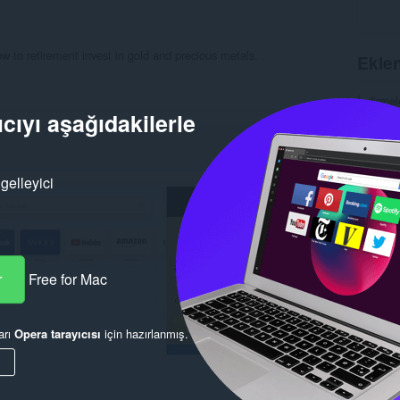
w to retirement invest in gold and precious metals.
Eklen
İndirmel
Kategori
cıyı aşağıdakilerle
Sürüm
Boyut
5
Son gün
Lisans
gelleyici
Gizlilik
Hizmet 
Destek s
Alaka
r
Free for Mac
arı
Opera tarayıcısı
için hazırlanmış.