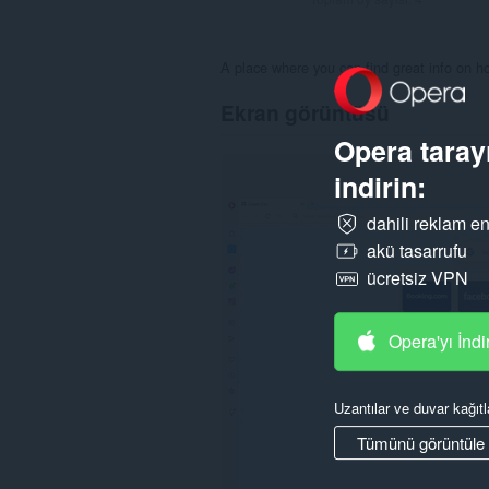
A place where you can find great info on ho
Ekran görüntüsü
Opera tarayı
indirin:
dahili reklam en
akü tasarrufu
ücretsiz VPN
Opera'yı İndi
Uzantılar ve duvar kağıtl
Tümünü görüntüle