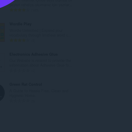
a
şeyleri rahatça okumanız için yazılar...
m
T
193
o
o
y
p
Wordle Play
s
l
Wordle Unlimited | Expand your
a
a
vocabulary through limitless word c...
y
m
T
3
ı
o
o
s
y
p
Electronics Adhesive Glue
ı
s
l
Our Website is related to provide the
:
a
a
information about Adhesive Glue fo...
y
m
T
0
ı
o
o
s
y
p
Green Rat Control
ı
s
l
A Guide to Hassle Free, Clean and
:
a
a
Hygienic Home.
y
m
T
0
ı
o
o
s
y
p
ı
s
l
:
a
a
y
m