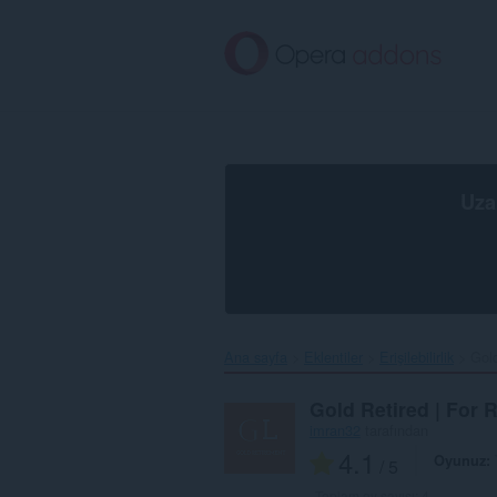
Ana
içeriğe
git
Uza
Ana sayfa
Eklentiler
Erişilebilirlik
Gold
Gold Retired | For 
imran32
tarafından
4.1
Oyunuz
/ 5
Toplam oy sayısı:
4