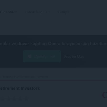
Eklentiler
Duvar kağıtları
Geliştir
ntılar ve duvar kağıtları
Opera tarayıcısı
için hazırlan
Opera'yı İndir
Free for Mac
 Retired | For Retirement Investors‎
Retirement Investors