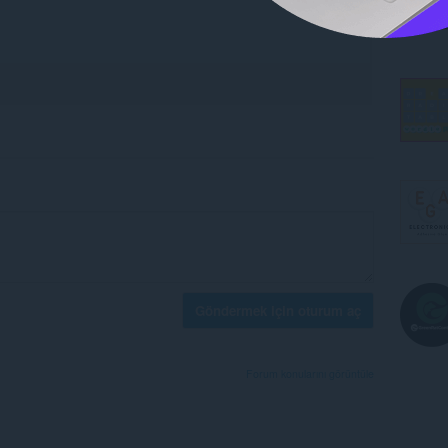
Göndermek için oturum aç
Forum konularını görüntüle