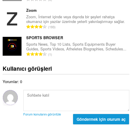
m
y
o
o
ı
p
Zoom
y
s
l
Zoom, İnternet içinde veya dışında bir şeyleri rahatça
s
ı
okumanız için yazılar üzerinde yeterli yakınlaştırmayı sağlar.
a
a
T
:
193
m
y
o
o
ı
p
SPORTS BROWSER
y
s
l
Sports News, Top 10 Lists, Sports Equipments Buyer
s
ı
Guides, Sports Videos, Atheletes Biographies, Schedules...
a
a
T
:
1
m
y
o
o
ı
p
Kullanıcı görüşleri
y
s
l
s
ı
a
a
:
Yorumlar: 0
m
y
o
ı
y
s
s
ı
a
:
y
Forum konularını görüntüle
ı
Göndermek için oturum aç
s
ı