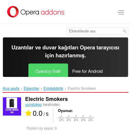
Ana
içeriğe
git
Uzantılar ve duvar kağıtları
Opera tarayıcısı
için hazırlanmış.
Opera'yı İndir
Free for Android
Ana sayfa
Eklentiler
Erişilebilirlik
Electric Smokers‎
Electric Smokers
yungtokyo
tarafından
0.0
Oyunuz
/ 5
Toplam oy sayısı:
0