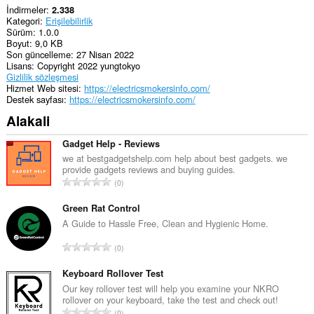
İndirmeler
2.338
Kategori
Erişilebilirlik
Sürüm
1.0.0
Boyut
9,0 KB
Son güncelleme
27 Nisan 2022
Lisans
Copyright 2022 yungtokyo
Gizlilik sözleşmesi
Hizmet Web sitesi
https://electricsmokersinfo.com/
Destek sayfası
https://electricsmokersinfo.com/
Alakali
Gadget Help - Reviews
we at bestgadgetshelp.com help about best gadgets. we
provide gadgets reviews and buying guides.
T
0
o
p
Green Rat Control
l
A Guide to Hassle Free, Clean and Hygienic Home.
a
T
0
m
o
o
p
Keyboard Rollover Test
y
l
Our key rollover test will help you examine your NKRO
s
rollover on your keyboard, take the test and check out!
a
a
T
0