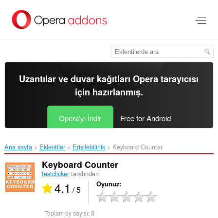
Ana
içeriğe
git
Uzantılar ve duvar kağıtları
Opera tarayıcısı
için hazırlanmış.
Opera'yı İndir
Free for Android
Ana sayfa
Eklentiler
Erişilebilirlik
Keyboard Counter‎
Keyboard Counter
testclicker
tarafından
4.1
Oyunuz
/ 5
Toplam oy sayısı:
3