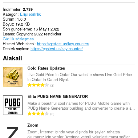
İndirmeler
2.739
Kategori
Erişilebilirlik
Sürüm
1.0.0
Boyut
19,2 KB
Son güncelleme
16 Mayıs 2022
Lisans
Copyright 2022 testclicker
Gizlilik sözleşmesi
Hizmet Web sitesi
https://cpstest.us/key-counter/
Destek sayfası
https://cpstest.us/key-counter/
Alakali
Gold Rates Updates
Live Gold Price in Qatar Our website shows Live Gold Price
in Qatar in Qatari Riyal.
T
2
o
p
Elite PUBG NAME GENERATOR
l
Make a beautiful cool names for PUBG Mobile Game with
PUBg Name Generator building and converter to create a s...
a
T
3
m
o
o
p
Zoom
y
l
Zoom, İnternet içinde veya dışında bir şeyleri rahatça
s
okumanız için yazılar üzerinde yeterli yakınlaştırmayı sağlar.
a