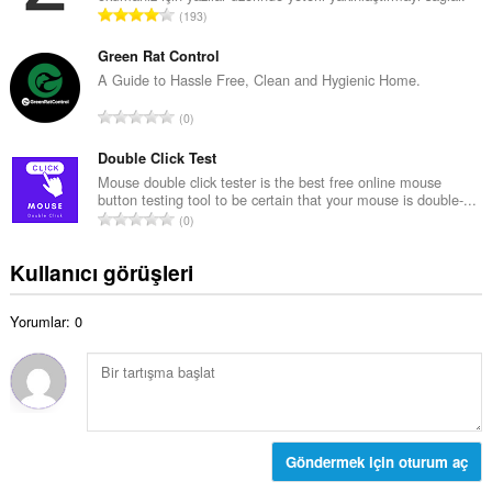
a
T
193
m
y
o
o
ı
p
Green Rat Control
y
s
l
A Guide to Hassle Free, Clean and Hygienic Home.
s
ı
a
a
T
:
0
m
y
o
o
ı
p
Double Click Test
y
s
l
Mouse double click tester is the best free online mouse
s
ı
button testing tool to be certain that your mouse is double-...
a
a
T
:
0
m
y
o
o
ı
p
Kullanıcı görüşleri
y
s
l
s
ı
a
a
:
Yorumlar: 0
m
y
o
ı
y
s
s
ı
a
:
y
ı
Göndermek için oturum aç
s