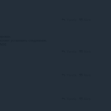
Yanıtla
Alıntı
ирован.
воляет установить соединение.
ONSE
Yanıtla
Alıntı
Yanıtla
Alıntı
Yanıtla
Alıntı