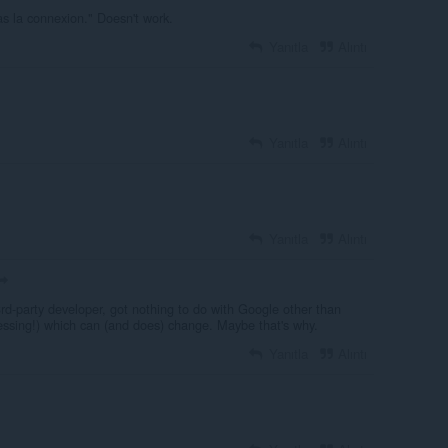
as la connexion." Doesn't work.
Yanıtla
Alıntı
Yanıtla
Alıntı
Yanıtla
Alıntı
rd-party developer, got nothing to do with Google other than
uessing!) which can (and does) change. Maybe that's why.
Yanıtla
Alıntı