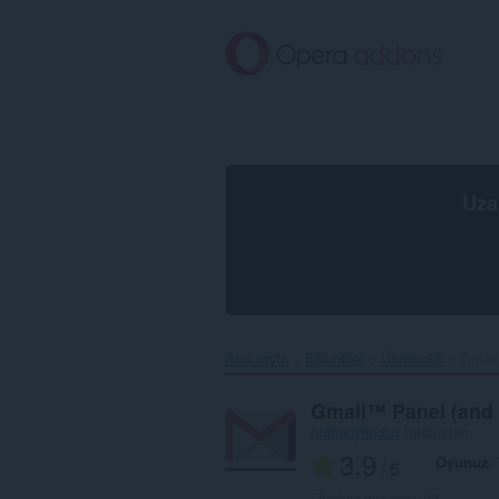
Ana
içeriğe
git
Uza
Ana sayfa
Eklentiler
Üretkenlik
Gmail™
Gmail™ Panel (and N
anthonyfindler
tarafından
3.9
Oyunuz
/ 5
Toplam oy sayısı:
29