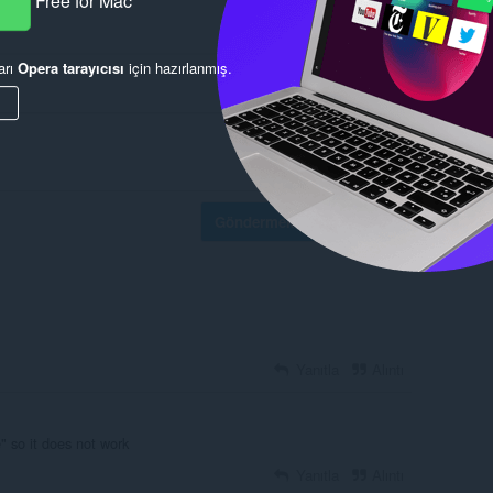
r
Free for Mac
arı
Opera tarayıcısı
için hazırlanmış.
Göndermek için oturum aç
Yanıtla
Alıntı
e" so it does not work
Yanıtla
Alıntı