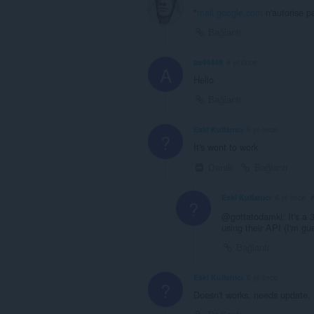
"
mail.google.com
n'autorise p
Bağlantı
as44449
6 yıl önce
A
Hello
Bağlantı
Eski Kullanıcı
6 yıl önce
?
It's wont to work
Daralt
Bağlantı
Eski Kullanıcı
6 yıl önce
?
@gottatodamki: It's a 3
using their API (I'm g
Bağlantı
Eski Kullanıcı
6 yıl önce
?
Doesn't works, needs update.