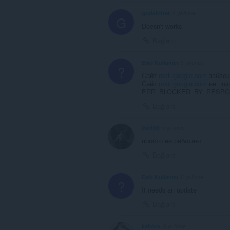
godshifter
4 yıl önce
G
Doesn't works
Bağlantı
Eski Kullanıcı
5 yıl önce
?
Сайт
mail.google.com
заблок
Сайт
mail.google.com
не поз
ERR_BLOCKED_BY_RESP
Bağlantı
0seth0
5 yıl önce
просто не работает
Bağlantı
Eski Kullanıcı
6 yıl önce
?
It needs an update
Bağlantı
kehoru
6 yıl önce