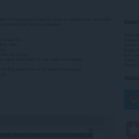
don that gives you access to Gmail (in mobile view) via toolbar
Eklen
 notification for all new messages.
İndirmel
ar popup UI.
Kategori
bile view.
Sürüm
ace.
Boyut
8
within the popup.
Son gün
o adjust the Panel's UI size (width and height).
Lisans
Destek s
ll the Bug report form at the addon's homepage
tml)
Alaka