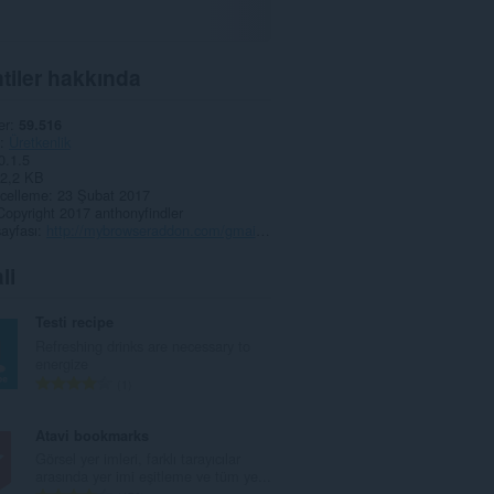
tiler hakkında
er
59.516
Üretkenlik
0.1.5
2,2 KB
celleme
23 Şubat 2017
Copyright 2017 anthonyfindler
ayfası
http://mybrowseraddon.com/gmail-panel.html
li
Testi recipe
Refreshing drinks are necessary to
energize
T
1
o
p
Atavi bookmarks
l
Görsel yer imleri, farklı tarayıcılar
a
arasında yer imi eşitleme ve tüm ye...
m