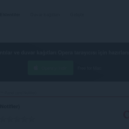
Eklentiler
Duvar kağıtları
Geliştir
ntılar ve duvar kağıtları
Opera tarayıcısı
için hazırlan
Opera'yı İndir
Free for Mac
 Panel (and Notifier)‎
otifier)