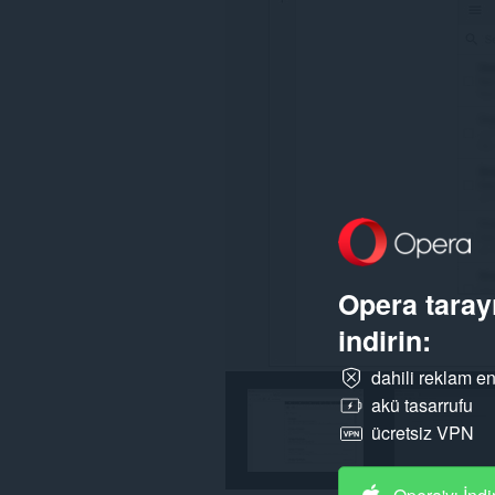
Bu
eklenti,
sekmelerinize
ve
tarama
etkinliklerinize
erişebilir.
Opera tarayı
indirin:
dahili reklam en
akü tasarrufu
ücretsiz VPN