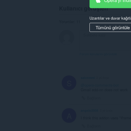
Opera'yı İndi
Kullanıcı görüşleri
Uzantılar ve duvar kağıtl
Yorumlar: 11
Tümünü görüntüle
Forum konularını görüntüle
salvemmi
2 yıl önce
S
@opera-comments-bot
Gmail add-on does not work
Bağlantı
angelo2008
3 yıl önce
A
I think this addon uses "ifram
Bağlantı