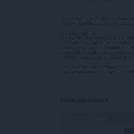
Panel & Notifier for Gmail™ is an Opera ad
popup window. Moreover, you will get badge
Some Key Features:
a. Easy one-click access to Gmail via toolb
b. Supports most Gmail functions in the mo
d. Uses a very lite mobile Gmail user interf
e. Gmail UI is free of all Ads and banners 
f. Addon's options page includes an option t
Note: if you want to report Bugs, please fi
(http://mybrowseraddon.com/gmail-panel.h
İzinler
Bu
Ekran görüntüleri
eklenti,
tüm
web
sitelerindeki
verilerinize
erişebilir.