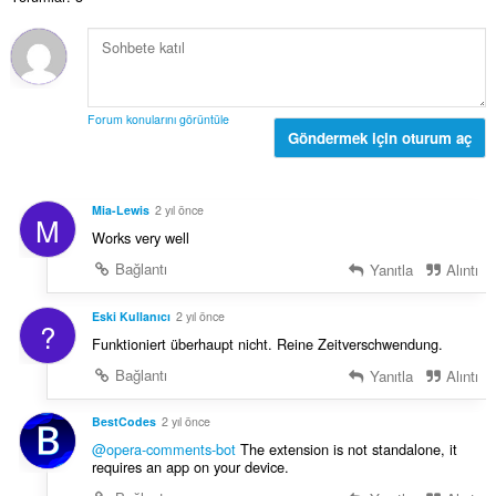
m
y
o
ı
y
s
s
ı
a
:
y
Forum konularını görüntüle
ı
Göndermek için oturum aç
s
ı
:
Mia-Lewis
2 yıl önce
M
Works very well
Bağlantı
Yanıtla
Alıntı
Eski Kullanıcı
2 yıl önce
?
Funktioniert überhaupt nicht. Reine Zeitverschwendung.
Bağlantı
Yanıtla
Alıntı
BestCodes
2 yıl önce
@opera-comments-bot
The extension is not standalone, it
requires an app on your device.