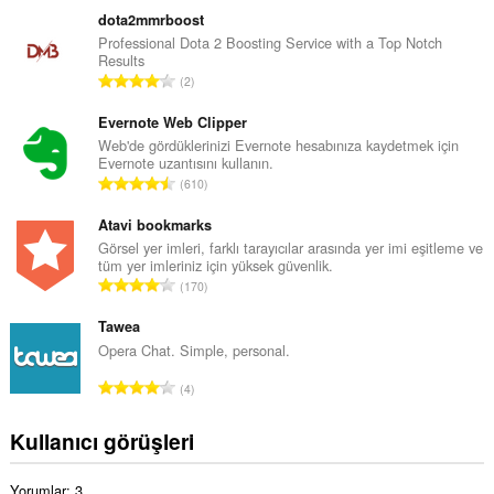
p
dota2mmrboost
l
Professional Dota 2 Boosting Service with a Top Notch
Results
a
T
2
m
o
o
p
Evernote Web Clipper
y
l
Web'de gördüklerinizi Evernote hesabınıza kaydetmek için
s
Evernote uzantısını kullanın.
a
a
T
610
m
y
o
o
ı
p
Atavi bookmarks
y
s
l
Görsel yer imleri, farklı tarayıcılar arasında yer imi eşitleme ve
s
ı
tüm yer imleriniz için yüksek güvenlik.
a
a
T
:
170
m
y
o
o
ı
p
Tawea
y
s
l
Opera Chat. Simple, personal.
s
ı
a
a
T
:
4
m
y
o
o
ı
p
Kullanıcı görüşleri
y
s
l
s
ı
a
a
:
Yorumlar: 3