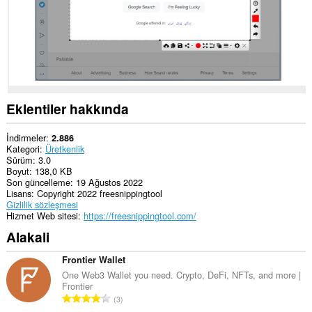
Eklentiler hakkında
İndirmeler
2.886
Kategori
Üretkenlik
Sürüm
3.0
Boyut
138,0 KB
Son güncelleme
19 Ağustos 2022
Lisans
Copyright 2022 freesnippingtool
Gizlilik sözleşmesi
Hizmet Web sitesi
https://freesnippingtool.com/
Alakali
Frontier Wallet
One Web3 Wallet you need. Crypto, DeFi, NFTs, and more |
Frontier
T
3
o