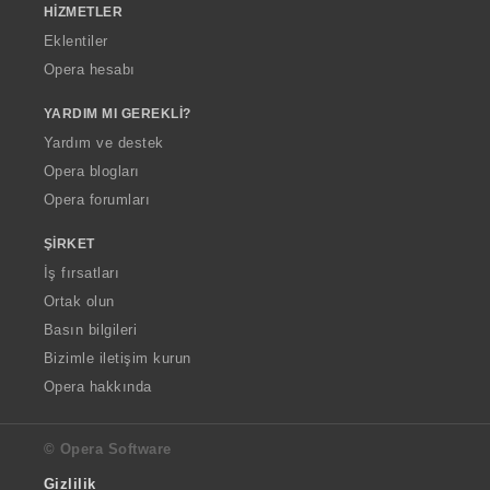
HIZMETLER
Eklentiler
Opera hesabı
YARDIM MI GEREKLI?
Yardım ve destek
Opera blogları
Opera forumları
ŞIRKET
İş fırsatları
Ortak olun
Basın bilgileri
Bizimle iletişim kurun
Opera hakkında
© Opera Software
Gizlilik