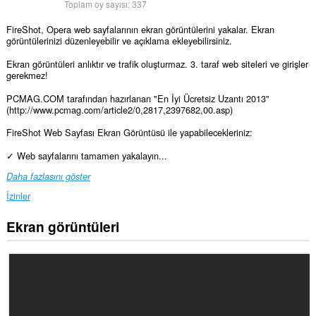
Toplam oy sayısı:
337
FireShot, Opera web sayfalarının ekran görüntülerini yakalar. Ekran
görüntülerinizi düzenleyebilir ve açıklama ekleyebilirsiniz.
Ekran görüntüleri anlıktır ve trafik oluşturmaz. 3. taraf web siteleri ve girişler
gerekmez!
PCMAG.COM tarafından hazırlanan "En İyi Ücretsiz Uzantı 2013"
(http://www.pcmag.com/article2/0,2817,2397682,00.asp)
FireShot Web Sayfası Ekran Görüntüsü ile yapabilecekleriniz:
✓ Web sayfalarını tamamen yakalayın...
Daha fazlasını göster
İzinler
Ekran görüntüleri
Bu
eklenti,
tüm
web
sitelerindeki
verilerinize
erişebilir.