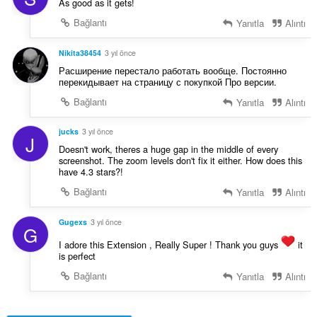
As good as it gets!
Bağlantı
Yanıtla
Alıntı
Nikita38454
3 yıl önce
Расширение перестало работать вообще. Постоянно
перекидывает на страницу с покупкой Про версии.
Bağlantı
Yanıtla
Alıntı
jucks
3 yıl önce
J
Doesn't work, theres a huge gap in the middle of every
screenshot. The zoom levels don't fix it either. How does this
have 4.3 stars?!
Bağlantı
Yanıtla
Alıntı
Gugexs
3 yıl önce
G
I adore this Extension , Really Super ! Thank you guys
it
is perfect
Bağlantı
Yanıtla
Alıntı