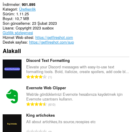
İndirmeler
901.895
Kategori
Üretkenlik
Sürüm
1.11.25
Boyut
10,7 MB
Son güncelleme
23 Şubat 2023
Lisans
Copyright 2023 susbox
Gizlilik sözleşmesi
Hizmet Web sitesi
https://getfireshot.com
Destek sayfası
https://getfireshot.com/sup
Alakali
Discord Text Formatting
Elevate your Discord messages with easy-to-use text
formatting tools. Bold, italicize, create spoilers, add code bl...
T
1
o
p
Evernote Web Clipper
l
Web'de gördüklerinizi Evernote hesabınıza kaydetmek için
Evernote uzantısını kullanın.
a
T
610
m
o
o
p
King artichokes
y
l
All about artichkes,its source,recepies etc
s
a
a
T
0