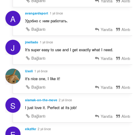
Bağlantı
Yanıtla
Alıntı
avangardsport
1 yıl önce
A
Удобно с ним работать.
Bağlantı
Yanıtla
Alıntı
jmellado
1 yıl önce
J
It's super easy to use and I get exactly what I need.
Bağlantı
Yanıtla
Alıntı
Uxeli
1 yıl önce
it's nice one, I like it!
Bağlantı
Yanıtla
Alıntı
siamak-on-the-move
2 yıl önce
S
I just love it. Perfect at its job!
Bağlantı
Yanıtla
Alıntı
eikzlfkr
2 yıl önce
E