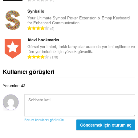
m
y
o
o
ı
p
Synballo
y
s
l
Your Ultimate Symbol Picker Extension & Emoji Keyboard
s
ı
for Enhanced Communication
a
a
T
:
5
m
y
o
o
ı
p
Atavi bookmarks
y
s
l
Görsel yer imleri, farklı tarayıcılar arasında yer imi eşitleme ve
s
ı
tüm yer imleriniz için yüksek güvenlik.
a
a
T
:
170
m
y
o
o
ı
p
Kullanıcı görüşleri
y
s
l
s
ı
a
a
:
Yorumlar: 43
m
y
o
ı
y
s
s
ı
a
:
y
Forum konularını görüntüle
ı
Göndermek için oturum aç
s
ı