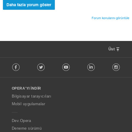
Daha fazla yorum göster
Forum konularını görüntüle
Üst
F
Facebook
Twitter
Youtube
LinkedIn
Instag
o
l
l
o
OPERA'YI İNDIR
w
O
Bilgisayar tarayıcıları
p
Mobil uygulamalar
e
r
a
Dev.Opera
Deneme sürümü