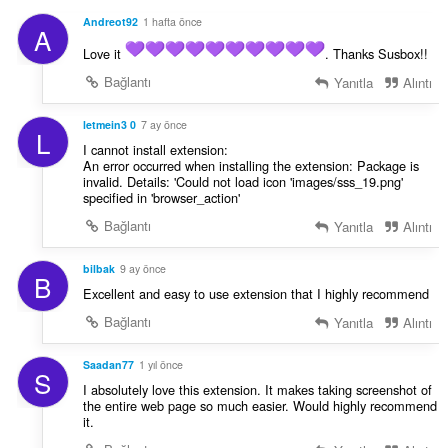
:
Andreot92
1 hafta önce
A
Love it
. Thanks Susbox!!
Bağlantı
Yanıtla
Alıntı
letmein3 0
7 ay önce
L
I cannot install extension:
An error occurred when installing the extension: Package is
invalid. Details: 'Could not load icon 'images/sss_19.png'
specified in 'browser_action'
Bağlantı
Yanıtla
Alıntı
bilbak
9 ay önce
B
Excellent and easy to use extension that I highly recommend
Bağlantı
Yanıtla
Alıntı
Saadan77
1 yıl önce
S
I absolutely love this extension. It makes taking screenshot of
the entire web page so much easier. Would highly recommend
it.