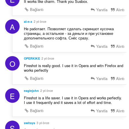
It works like charm. Thank you Susbox.
Bağlantı
Yanıtla
Alıntı
al-e-x
2 yıl önce
A
Не работает. Позволяет сделать скриншот кусочка
страницы, а остальное - за деньги и при установке
дополнительного софта. Снёс сразу.
Bağlantı
Yanıtla
Alıntı
OPERKIKE
2 yıl önce
O
Fireshot is really good. I use it in Opera and witn Firefox and
works perfectly
Bağlantı
Yanıtla
Alıntı
eaglejohn
2 yıl önce
E
Fireshot is a life saver. I use it in Opera and works perfectly.
I use it frequently and it saves a lot of effort and time.
Bağlantı
Yanıtla
Alıntı
switsys
3 yıl önce
S