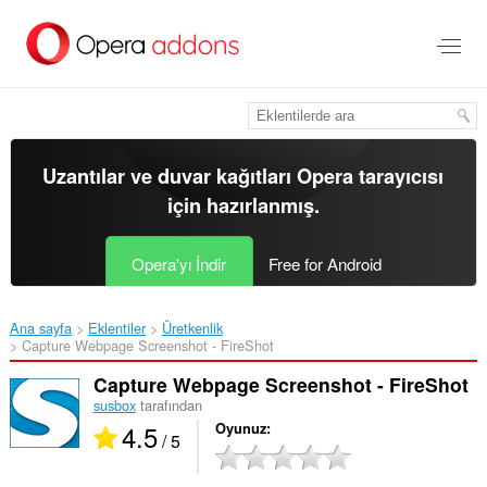
Ana
içeriğe
git
Uzantılar ve duvar kağıtları
Opera tarayıcısı
için hazırlanmış.
Opera'yı İndir
Free for Android
Ana sayfa
Eklentiler
Üretkenlik
Capture Webpage Screenshot - FireShot‎
Capture Webpage Screenshot - FireShot
susbox
tarafından
4.5
Oyunuz
/ 5