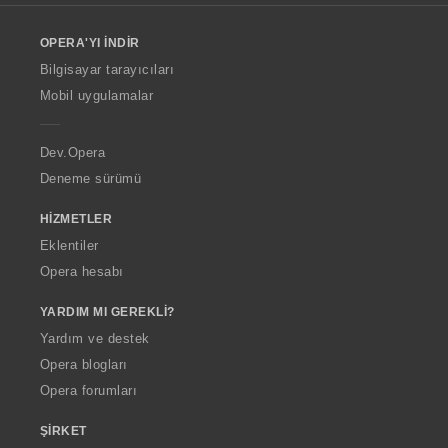
l
o
OPERA'YI İNDIR
w
O
Bilgisayar tarayıcıları
p
Mobil uygulamalar
e
r
a
Dev.Opera
Deneme sürümü
HIZMETLER
Eklentiler
Opera hesabı
YARDIM MI GEREKLI?
Yardım ve destek
Opera blogları
Opera forumları
ŞIRKET