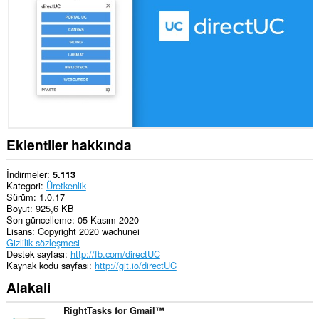
extension
can
create
rich
notifications
and
display
them
to
you
in
the
system
Eklentiler hakkında
tray.
İndirmeler
5.113
Kategori
Üretkenlik
Sürüm
1.0.17
Boyut
925,6 KB
Son güncelleme
05 Kasım 2020
Lisans
Copyright 2020 wachunei
Gizlilik sözleşmesi
Destek sayfası
http://fb.com/directUC
Kaynak kodu sayfası
http://git.io/directUC
Alakali
RightTasks for Gmail™