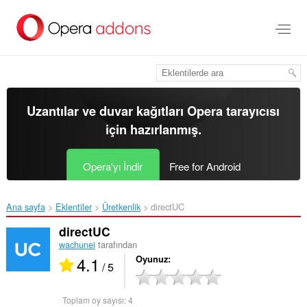
Ana
içeriğe
git
Uzantılar ve duvar kağıtları
Opera tarayıcısı
için hazırlanmış.
Opera'yı İndir
Free for Android
Ana sayfa
Eklentiler
Üretkenlik
directUC‎
directUC
wachunei
tarafından
4.1
Oyunuz
/ 5
Toplam oy sayısı:
4