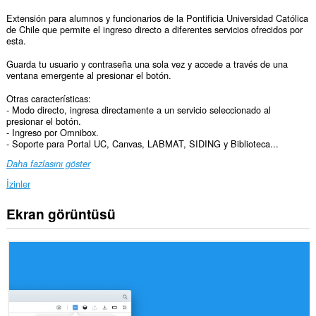
Extensión para alumnos y funcionarios de la Pontificia Universidad Católica
de Chile que permite el ingreso directo a diferentes servicios ofrecidos por
esta.
Guarda tu usuario y contraseña una sola vez y accede a través de una
ventana emergente al presionar el botón.
Otras características:
- Modo directo, ingresa directamente a un servicio seleccionado al
presionar el botón.
- Ingreso por Omnibox.
- Soporte para Portal UC, Canvas, LABMAT, SIDING y Biblioteca...
Daha fazlasını göster
İzinler
Ekran görüntüsü
Bu
eklenti,
bazı
Web
sitelerindeki
verilerinize
erişebilir.
This