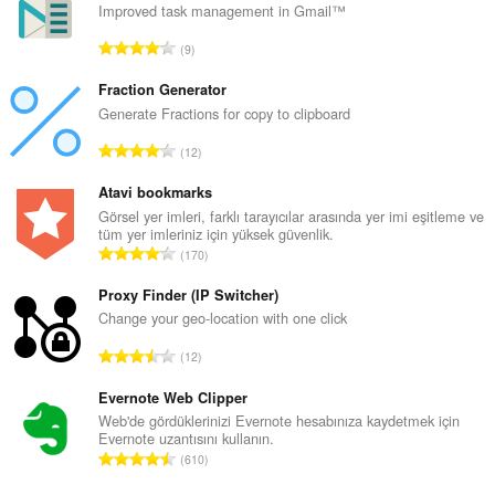
Improved task management in Gmail™
T
9
o
p
Fraction Generator
l
Generate Fractions for copy to clipboard
a
T
12
m
o
o
p
Atavi bookmarks
y
l
Görsel yer imleri, farklı tarayıcılar arasında yer imi eşitleme ve
s
tüm yer imleriniz için yüksek güvenlik.
a
a
T
170
m
y
o
o
ı
p
Proxy Finder (IP Switcher)
y
s
l
Change your geo-location with one click
s
ı
a
a
T
:
12
m
y
o
o
ı
p
Evernote Web Clipper
y
s
l
Web'de gördüklerinizi Evernote hesabınıza kaydetmek için
s
ı
Evernote uzantısını kullanın.
a
a
T
:
610
m
y
o
o