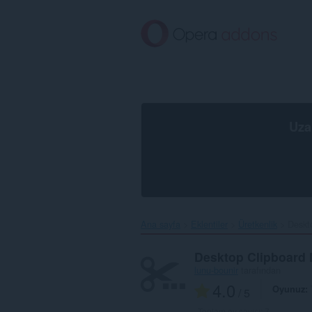
Ana
içeriğe
git
Uza
Ana sayfa
Eklentiler
Üretkenlik
Deskt
Desktop Clipboard
lunu-bounir
tarafından
4.0
Oyunuz
/ 5
Toplam oy sayısı:
7