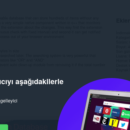
hable database that can store hundreds of items without any
Eklen
a very simple native component written in c++ that monitors
 the extension about the changes. This way first the extension
nuous check with fixed interval) and second it can get notified
İndirmel
process out of your browser environment.
Kategori
Sürüm
Boyut
4
ytes in size
Son gün
 searched later. The searching system is very powerful that
Lisans
rators like "OR" and "AND"
Hizmet 
revent auto clean-up module from removing it if the total number
Destek s
Kaynak 
cıyı aşağıdakilerle
Alaka
gelleyici