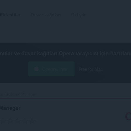
Eklentiler
Duvar kağıtları
Geliştir
ntılar ve duvar kağıtları
Opera tarayıcısı
için hazırlan
Opera'yı İndir
Free for Mac
op Clipboard Manager‎
 Manager