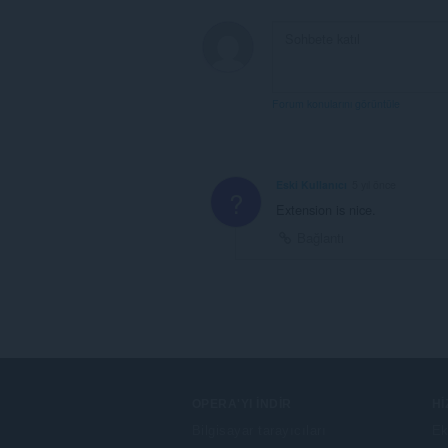
Forum konularını görüntüle
Eski Kullanıcı
5 yıl önce
?
Extension is nice.
Bağlantı
OPERA'YI İNDIR
H
Bilgisayar tarayıcıları
Ek