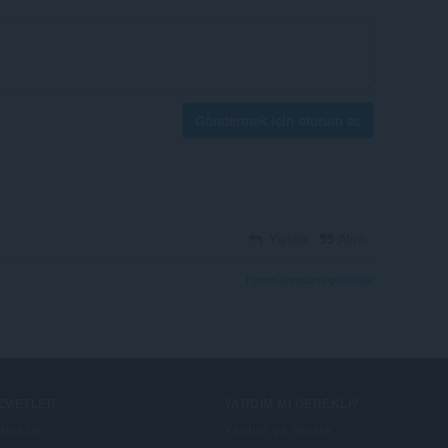
Göndermek için oturum aç
Yanıtla
Alıntı
Forum konularını görüntüle
IZMETLER
YARDIM MI GEREKLI?
lentiler
Yardım ve destek