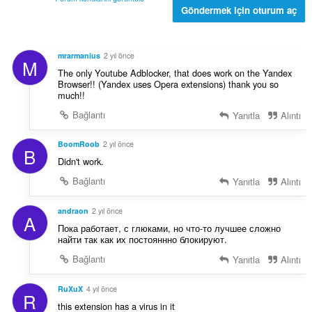
ı
Göndermek için oturum aç
s
ı
:
mrarmanius
2 yıl önce
M
The only Youtube Adblocker, that does work on the Yandex
Browser!! (Yandex uses Opera extensions) thank you so
much!!
Bağlantı
Yanıtla
Alıntı
BoomRoob
2 yıl önce
B
Didn't work.
Bağlantı
Yanıtla
Alıntı
andraon
2 yıl önce
A
Пока работает, с глюками, но что-то лучшее сложно
найти так как их постояннно блокируют.
Bağlantı
Yanıtla
Alıntı
RuXuX
4 yıl önce
R
this extension has a virus in it