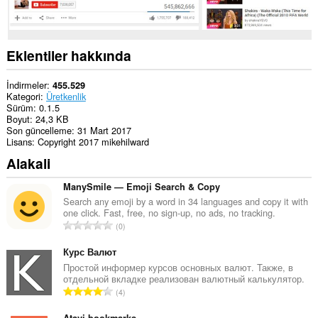
Eklentiler hakkında
İndirmeler
455.529
Kategori
Üretkenlik
Sürüm
0.1.5
Boyut
24,3 KB
Son güncelleme
31 Mart 2017
Lisans
Copyright 2017 mikehilward
Alakali
ManySmile — Emoji Search & Copy
Search any emoji by a word in 34 languages and copy it with
one click. Fast, free, no sign-up, no ads, no tracking.
T
0
o
p
Курс Валют
l
Простой информер курсов основных валют. Также, в
отдельной вкладке реализован валютный калькулятор.
a
T
4
m
o
o