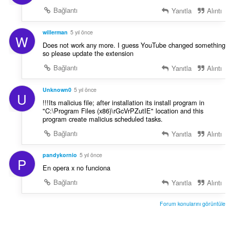
Bağlantı
Yanıtla
Alıntı
willerman
5 yıl önce
W
Does not work any more. I guess YouTube changed something
so please update the extension
Bağlantı
Yanıtla
Alıntı
Unknown0
5 yıl önce
U
!!!Its malicius file; after installation its install program in
"C:\Program Files (x86)\rGcVrPZutIE" location and this
program create malicius scheduled tasks.
Bağlantı
Yanıtla
Alıntı
pandykornio
5 yıl önce
P
En opera x no funciona
Bağlantı
Yanıtla
Alıntı
Forum konularını görüntüle