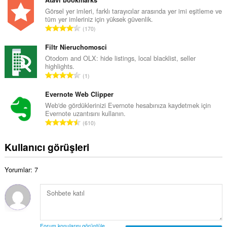
p
Atavi bookmarks
y
l
Görsel yer imleri, farklı tarayıcılar arasında yer imi eşitleme ve
s
tüm yer imleriniz için yüksek güvenlik.
a
a
T
170
m
y
o
o
ı
p
Filtr Nieruchomosci
y
s
l
Otodom and OLX: hide listings, local blacklist, seller
s
ı
highlights.
a
a
T
:
1
m
y
o
o
ı
p
Evernote Web Clipper
y
s
l
Web'de gördüklerinizi Evernote hesabınıza kaydetmek için
s
ı
Evernote uzantısını kullanın.
a
a
T
:
610
m
y
o
o
ı
p
Kullanıcı görüşleri
y
s
l
s
ı
a
a
:
Yorumlar: 7
m
y
o
ı
y
s
s
ı
a
:
y
Forum konularını görüntüle