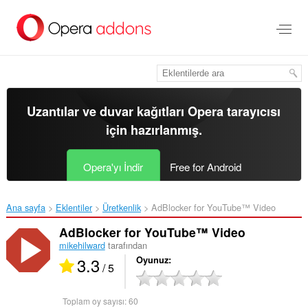
Ana
içeriğe
git
Uzantılar ve duvar kağıtları
Opera tarayıcısı
için hazırlanmış.
Opera'yı İndir
Free for Android
Ana sayfa
Eklentiler
Üretkenlik
AdBlocker for YouTube™ Video‎
AdBlocker for YouTube™ Video
mikehilward
tarafından
3.3
Oyunuz
/ 5
Toplam oy sayısı:
60