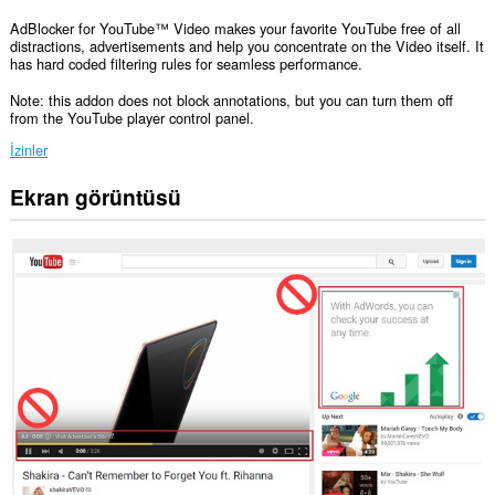
AdBlocker for YouTube™ Video makes your favorite YouTube free of all
distractions, advertisements and help you concentrate on the Video itself. It
has hard coded filtering rules for seamless performance.
Note: this addon does not block annotations, but you can turn them off
from the YouTube player control panel.
İzinler
Ekran görüntüsü
Bu
eklenti,
tüm
web
sitelerindeki
verilerinize
erişebilir.