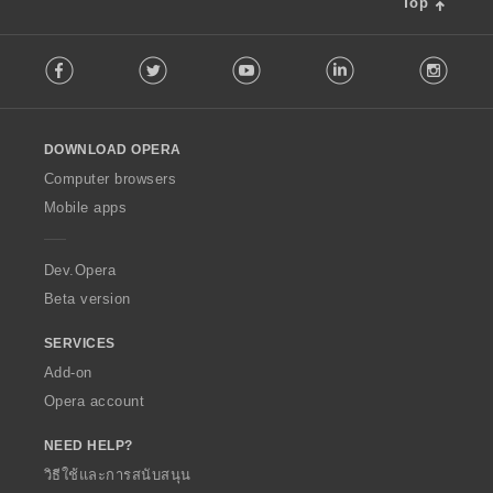
ว
ว
ว
ว
Top
:
:
:
:
ม
ม
ม
ม
F
ทั้
ทั้
ทั้
ทั้
Facebook
Twitter
Youtube
LinkedIn
Instag
o
ง
ง
ง
ง
l
ห
ห
ห
ห
l
ม
ม
ม
ม
o
ด
ด
ด
ด
DOWNLOAD OPERA
w
:
:
:
:
O
Computer browsers
p
Mobile apps
e
r
a
Dev.Opera
Beta version
SERVICES
Add-on
Opera account
NEED HELP?
วิธีใช้และการสนับสนุน