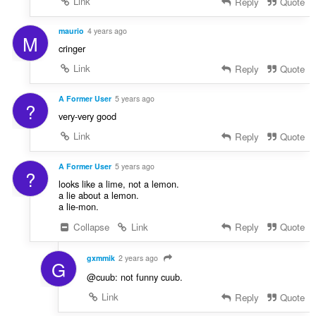
Link
Reply
Quote
maurio
4 years ago
M
cringer
Link
Reply
Quote
A Former User
5 years ago
?
very-very good
Link
Reply
Quote
A Former User
5 years ago
?
looks like a lime, not a lemon.
a lie about a lemon.
a lie-mon.
Collapse
Link
Reply
Quote
gxmmik
2 years ago
G
@cuub: not funny cuub.
Link
Reply
Quote