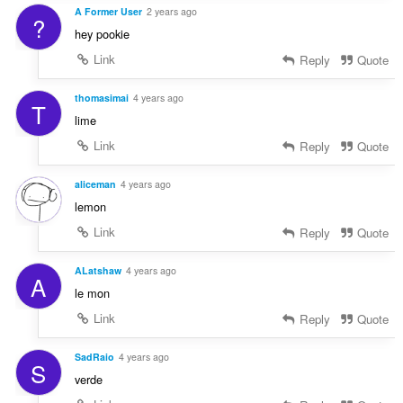
A Former User
2 years ago
?
hey pookie
Link
Reply
Quote
thomasimai
4 years ago
T
lime
Link
Reply
Quote
aliceman
4 years ago
lemon
Link
Reply
Quote
ALatshaw
4 years ago
A
le mon
Link
Reply
Quote
SadRaio
4 years ago
S
verde