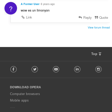
A Former User
6 years ago
?
wow es un limonyon
Link
Reply
Quote
View forum thread
Top
F
Facebook
Twitter
Youtube
LinkedIn
Instag
o
l
l
o
DOWNLOAD OPERA
w
O
Computer browsers
p
Mobile apps
e
r