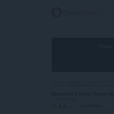
ข้าม
ไป
ที่
เนื้อหา
หลัก
These 
หน้าหลัก
Wallpapers
Battlefield 4 Vide
Battlefield 4 Video Theme Na
by
gramadchukov
4.6
คะแนนของคุณ
/ 5