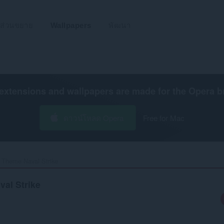
ส่วนขยาย
Wallpapers
พัฒนา
extensions and wallpapers are made for the
Opera b
ดาวน์โหลด Opera
Free for Mac
o Theme Naval Strike‎
val Strike