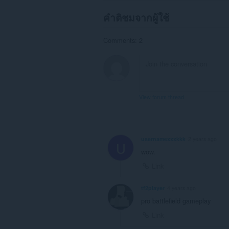
คำติชมจากผู้ใช้
Comments: 2
View forum thread
usernamexxxkkk
2 years ago
U
wow.
Link
tf2player
4 years ago
pro battlefield gameplay
Link