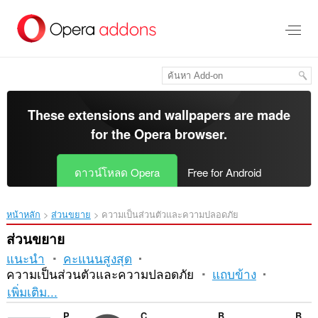
ข้าม
ไป
ที่
เนื้อหา
หลัก
These extensions and wallpapers are made
for the
Opera browser
.
ดาวน์โหลด Opera
Free for Android
หน้าหลัก
ส่วนขยาย
ความเป็นส่วนตัวและความปลอดภัย
ส่วนขยาย
แนะนำ
คะแนนสูงสุด
ความเป็นส่วนตัวและความปลอดภัย
แถบข้าง
การ
เพิ่มเติม...
เรียง
Passwords Cleaner (Eraser)
Change Timezone (Time Shift)
Block Image|Video
BIFIT Signer DC