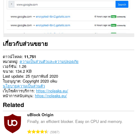
ส่วน
ขยาย
นี้
สามารถ
เข้า
ถึง
แท็บ
และ
กิจกรรม
เกี่ยวกับส่วนขยาย
การ
ท่อง
เว็บ
ดาวน์โหลด
11,751
ของ
หมวดหมู่
ความเป็นส่วนตัวและความปลอดภัย
คุณ
เวอร์ชัน
1.26
ขนาด
134.2 KB
This
Last update
25 กุมภาพันธ์ 2020
extension
ใบอนุญาต
Copyright 2020 olku
can
นโยบายความเป็นส่วนตัว
store
เว็บไซต์การบริการ
https://noleaks.eu/
an
หน้าการสนับสนุน
https://noleaks.eu/
unlimited
Related
amount
of
client-
uBlock Origin
side
Finally, an efficient blocker. Easy on CPU and memory.
data.
จำ
5987