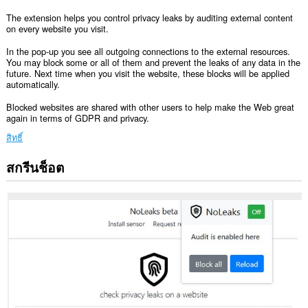
The extension helps you control privacy leaks by auditing external content
on every website you visit.
In the pop-up you see all outgoing connections to the external resources.
You may block some or all of them and prevent the leaks of any data in the
future. Next time when you visit the website, these blocks will be applied
automatically.
Blocked websites are shared with other users to help make the Web great
again in terms of GDPR and privacy.
สิทธิ์
สกรีนช็อต
ส่วน
ขยาย
นี้
สามารถ
เข้า
ถึง
ข้อมูล
ของ
คุณ
ใน
เว็บไซต์
ทั้งหมด