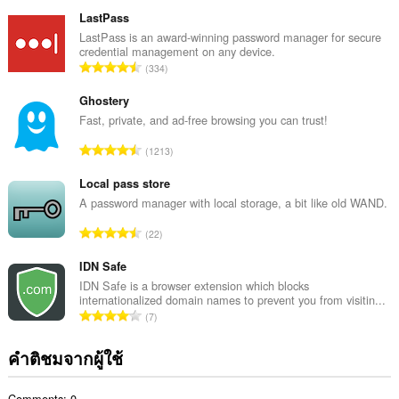
น
ว
LastPass
น
LastPass is an award-winning password manager for secure
credential management on any device.
ค
จำ
334
ะ
น
แ
ว
Ghostery
น
น
Fast, private, and ad-free browsing you can trust!
น
ค
ร
จำ
1213
ะ
ว
น
แ
ม
ว
Local pass store
น
ทั้
น
A password manager with local storage, a bit like old WAND.
น
ง
ค
ร
จำ
ห
22
ะ
ว
น
ม
แ
ม
ว
IDN Safe
ด
น
ทั้
น
:
IDN Safe is a browser extension which blocks
น
ง
internationalized domain names to prevent you from visitin...
ค
ร
จำ
ห
7
ะ
ว
น
ม
แ
ม
ว
ด
คำติชมจากผู้ใช้
น
ทั้
น
:
น
ง
ค
ร
ห
Comments: 0