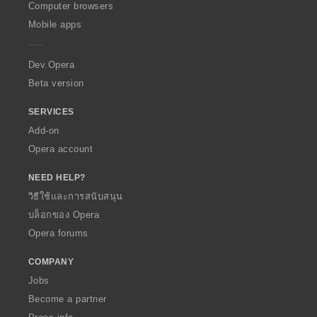
O
Computer browsers
p
Mobile apps
e
r
a
Dev.Opera
Beta version
SERVICES
Add-on
Opera account
NEED HELP?
วิธีใช้และการสนับสนุน
บล็อกของ Opera
Opera forums
COMPANY
Jobs
Become a partner