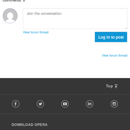
ะ
ว
ม
แ
ม
ด
น
ทั้
:
น
ง
ร
ห
ว
ม
View forum thread
ม
Log in to post
ด
ทั้
:
ง
ห
View forum thread
ม
ด
:
Top
F
Facebook
Twitter
Youtube
LinkedIn
Instag
o
l
l
o
DOWNLOAD OPERA
w