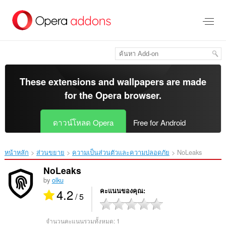
ข้าม
ไป
ที่
เนื้อหา
หลัก
These extensions and wallpapers are made
for the
Opera browser
.
ดาวน์โหลด Opera
Free for Android
หน้าหลัก
ส่วนขยาย
ความเป็นส่วนตัวและความปลอดภัย
NoLeaks‎
NoLeaks
by
olku
4.2
คะแนนของคุณ
/ 5
จำนวนคะแนนรวมทั้งหมด:
1