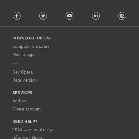
ร
ร
ร
ร
ห
ห
ห
ห
ว
ว
ว
ว
F
ม
ม
ม
ม
ม
ม
ม
ม
Facebook
Twitter
Youtube
LinkedIn
Instag
o
ด
ด
ด
ด
ทั้
ทั้
ทั้
ทั้
l
:
:
:
:
ง
ง
ง
ง
l
ห
ห
ห
ห
o
ม
ม
ม
ม
DOWNLOAD OPERA
w
ด
ด
ด
ด
O
Computer browsers
:
:
:
:
p
Mobile apps
e
r
a
Dev.Opera
Beta version
SERVICES
Add-on
Opera account
NEED HELP?
วิธีใช้และการสนับสนุน
บล็อกของ Opera