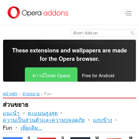
ข้าม
ไป
ที่
เนื้อหา
หลัก
These extensions and wallpapers are made
for the
Opera browser
.
ดาวน์โหลด Opera
Free for Android
หน้าหลัก
ส่วนขยาย
Fun
ส่วนขยาย
แนะนำ
คะแนนสูงสุด
ความเป็นส่วนตัวและความปลอดภัย
แถบข้าง
การ
Fun
เพิ่มเติม...
เรียง
Sound Booster
Sidebar for YouTube™
Watch2Gether
Magic Actions for YouTube™