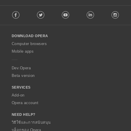
ร
ร
ร
ร
ห
ห
ห
ห
ว
ว
ว
ว
F
ม
ม
ม
ม
ม
ม
ม
ม
Facebook
Twitter
Youtube
LinkedIn
Instag
o
ด
ด
ด
ด
ทั้
ทั้
ทั้
ทั้
l
:
:
:
:
ง
ง
ง
ง
l
ห
ห
ห
ห
o
ม
ม
ม
ม
DOWNLOAD OPERA
w
ด
ด
ด
ด
O
Computer browsers
:
:
:
:
p
Mobile apps
e
r
a
Dev.Opera
Beta version
SERVICES
Add-on
Opera account
NEED HELP?
วิธีใช้และการสนับสนุน
บล็อกของ Opera