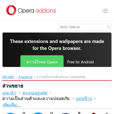
ข้าม
ไป
ที่
เนื้อหา
หลัก
These extensions and wallpapers are made
for the
Opera browser
.
ดาวน์โหลด Opera
Free for Android
หน้าหลัก
ส่วนขยาย
ความเป็นส่วนตัวและความปลอดภัย
ส่วนขยาย
แนะนำ
คะแนนสูงสุด
ความเป็นส่วนตัวและความปลอดภัย
แถบข้าง
การ
เพิ่มเติม...
เรียง
Opera Ad blocker
Opera Free VPN
Browsec VPN
uBlock Origin