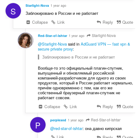
Starlight-Nova
1 year ago
S
Заблокировано в России и не работает
Collapse
Link
Reply
Quote
Starlight-Nova
Red-Star-of-Ishtar
1 year ago
@Starlight-Nova
said in
AdGuard VPN — fast vpn &
secure private proxy
:
Заблокировано в России и не работает
Вообще-то это официальный плагин-спутник,
выпущенный и обновляемый российской
компанией-разработчиком для одного из своих
продуктов, который в России работает нормально,
причём одновременно с тем, как его же
собственный браузерный плагин-спутник не
работает совсем.
Collapse
Link
Reply
Quote
Red-Star-of-Ishtar
perplexed
1 year ago
P
@red-star-of-ishtar
: она давно кипрская
Link
Reply
Quote