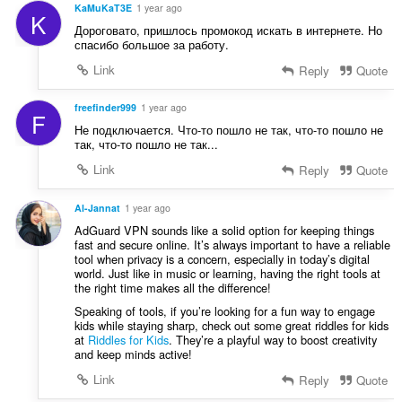
KaMuKaT3E
1 year ago
K
Дороговато, пришлось промокод искать в интернете. Но
спасибо большое за работу.
Link
Reply
Quote
freefinder999
1 year ago
F
Не подключается. Что-то пошло не так, что-то пошло не
так, что-то пошло не так...
Link
Reply
Quote
Al-Jannat
1 year ago
AdGuard VPN sounds like a solid option for keeping things
fast and secure online. It’s always important to have a reliable
tool when privacy is a concern, especially in today’s digital
world. Just like in music or learning, having the right tools at
the right time makes all the difference!
Speaking of tools, if you’re looking for a fun way to engage
kids while staying sharp, check out some great riddles for kids
at
Riddles for Kids
. They’re a playful way to boost creativity
and keep minds active!
Link
Reply
Quote