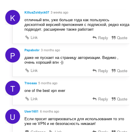
:
side
ง
data.
ห
KilluaZoldyck07
3 weeks ago
K
ม
отличный впн, уже больше года как пользуюсь
ด
дескоптной версией приложения с подпиской, редко когда
:
подводит. расширение также работает
Link
Reply
Quote
Papabobr
3 months ago
P
даже не пускает на страницу авторизации. Видимо ,
очень хороший впн -))
Link
Reply
Quote
Tteoaaa
5 months ago
T
one of the best vpn ever
Link
Reply
Quote
User1601
6 months ago
U
Если просит авторизоваться для использования то это
уже не VPN и не безопасность никакая!
Collapse
Link
Reply
Quote