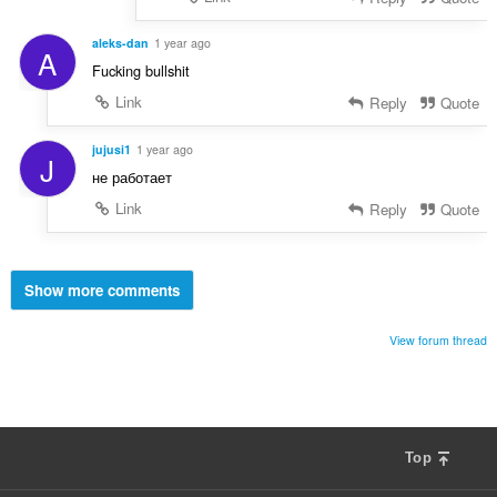
aleks-dan
1 year ago
A
Fucking bullshit
Link
Reply
Quote
jujusi1
1 year ago
J
не работает
Link
Reply
Quote
Show more comments
View forum thread
Top