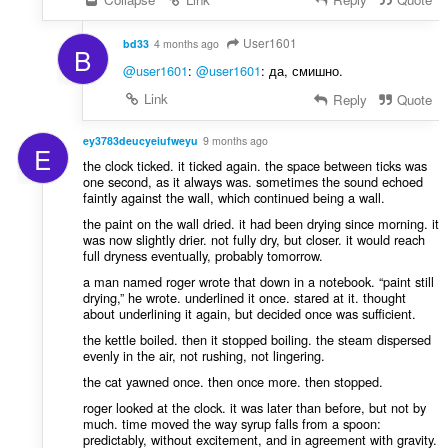
User1601
bd33
4 months ago
B
@user1601
:
@user1601
: да, смишно.
Link
Reply
Quote
ey3783deucyeiufweyu
9 months ago
E
the clock ticked. it ticked again. the space between ticks was
one second, as it always was. sometimes the sound echoed
faintly against the wall, which continued being a wall.
the paint on the wall dried. it had been drying since morning. it
was now slightly drier. not fully dry, but closer. it would reach
full dryness eventually, probably tomorrow.
a man named roger wrote that down in a notebook. “paint still
drying,” he wrote. underlined it once. stared at it. thought
about underlining it again, but decided once was sufficient.
the kettle boiled. then it stopped boiling. the steam dispersed
evenly in the air, not rushing, not lingering.
the cat yawned once. then once more. then stopped.
roger looked at the clock. it was later than before, but not by
much. time moved the way syrup falls from a spoon:
predictably, without excitement, and in agreement with gravity.