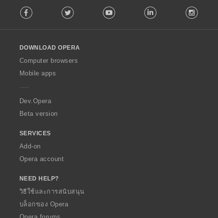
F
Facebook
Twitter
Youtube
LinkedIn
Instag
o
l
l
o
DOWNLOAD OPERA
w
O
Computer browsers
p
Mobile apps
e
r
a
Dev.Opera
Beta version
SERVICES
Add-on
Opera account
NEED HELP?
วิธีใช้และการสนับสนุน
บล็อกของ Opera
Opera forums