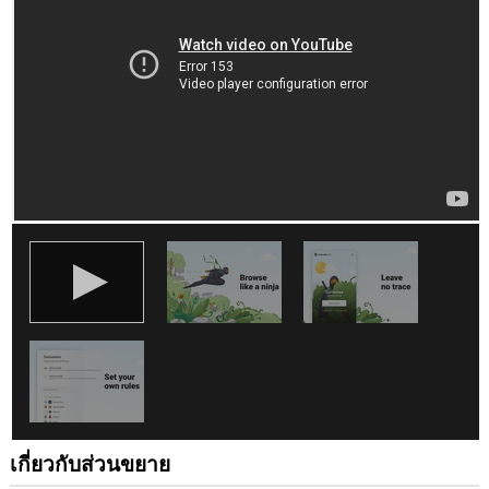
คุณ
ใน
เว็บไซต์
ทั้งหมด
This
extension
can
clear
recent
browsing
history,
cookies,
downloads,
passwords
and
related
data.
ส่วน
ขยาย
นี้
จะ
จัดการ
ส่วน
ขยาย
เกี่ยวกับส่วนขยาย
ของ
คุณ