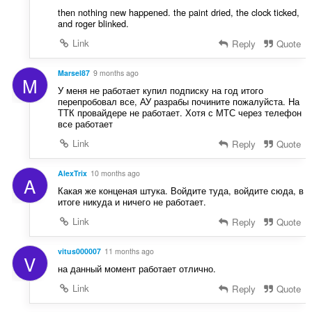
then nothing new happened. the paint dried, the clock ticked,
and roger blinked.
Link
Reply
Quote
Marsel87
9 months ago
M
У меня не работает купил подписку на год итого
перепробовал все, АУ разрабы почините пожалуйста. На
ТТК провайдере не работает. Хотя с МТС через телефон
все работает
Link
Reply
Quote
AlexTrix
10 months ago
A
Какая же конценая штука. Войдите туда, войдите сюда, в
итоге никуда и ничего не работает.
Link
Reply
Quote
vitus000007
11 months ago
V
на данный момент работает отлично.
Link
Reply
Quote