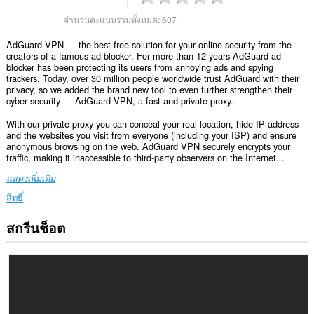
จำนวนคะแนนรวมทั้งหมด:
607
AdGuard VPN — the best free solution for your online security from the
creators of a famous ad blocker. For more than 12 years AdGuard ad
blocker has been protecting its users from annoying ads and spying
trackers. Today, over 30 million people worldwide trust AdGuard with their
privacy, so we added the brand new tool to even further strengthen their
cyber security — AdGuard VPN, a fast and private proxy.
With our private proxy you can conceal your real location, hide IP address
and the websites you visit from everyone (including your ISP) and ensure
anonymous browsing on the web. AdGuard VPN securely encrypts your
traffic, making it inaccessible to third-party observers on the Internet...
แสดงเพิ่มเติม
สิทธิ์
สกรีนช็อต
ส่วน
ขยาย
นี้
สามารถ
เข้า
ถึง
ข้อมูล
ของ