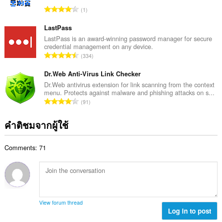
ค
เป็น
ร
จำ
1
ส่วน
ะ
ว
น
ตัว
แ
ม
ว
LastPass
น
ทั้
ส่วน
น
LastPass is an award-winning password manager for secure
น
ขยาย
ง
credential management on any device.
ค
นี้
ร
จำ
ห
334
ะ
สามารถ
ว
น
ม
เข้า
แ
ม
ว
Dr.Web Anti-Virus Link Checker
ด
ถึง
น
ทั้
การ
น
:
Dr.Web antivirus extension for link scanning from the context
น
ตั้ง
ง
menu. Protects against malware and phishing attacks on s...
ค
ร
ค่า
จำ
ห
91
ะ
พร็
ว
น
ม
แ
อก
ม
ว
ด
ซี
คำติชมจากผู้ใช้
น
ทั้
น
ของ
:
น
ง
คุณ
ค
ร
ห
Comments: 71
ะ
ว
This
ม
แ
extension
ม
ด
น
can
ทั้
:
store
น
ง
an
ร
ห
unlimited
ว
amount
ม
View forum thread
ม
of
Log in to post
ด
client-
ทั้