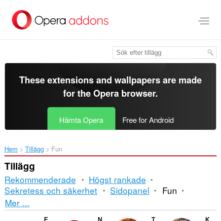
Gå
till
brödtexten
These extensions and wallpapers are made
for the
Opera browser
.
Hämta Opera
Free for Android
Hem
Tillägg
Fun
Tillägg
Rekommenderade
Högst rankade
Sekretess och säkerhet
Sidopanel
Fun
Sortering
Mer ...
och
Emoji Finder
NOPE button
The Rick-iffier
KAO Live