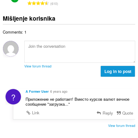
j
U
n
610
n
o
k
a
b
c
u
:
Mišljenje korisnika
r
j
p
o
e
a
j
n
Comments: 1
n
o
a
b
c
:
r
j
o
e
j
n
o
a
View forum thread
c
Log in to post
:
j
e
n
A Former User
6 years ago
?
a
Приложение не работает! Вместо курсов валют вечное
:
сообщение "загрузка..."
Link
Reply
Quote
View forum thread