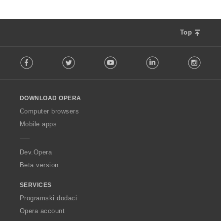
Top
F
Facebook
Twitter
Youtube
LinkedIn
Instag
o
l
l
o
DOWNLOAD OPERA
w
O
Computer browsers
p
Mobile apps
e
r
a
Dev.Opera
Beta version
SERVICES
Programski dodaci
Opera account