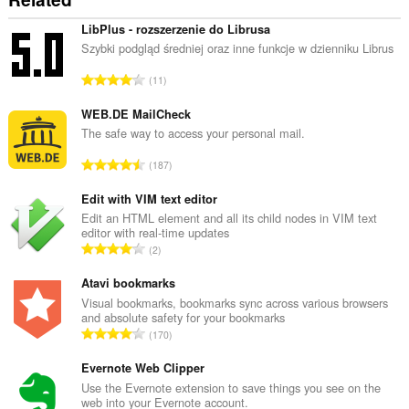
LibPlus - rozszerzenie do Librusa
Szybki podgląd średniej oraz inne funkcje w dzienniku Librus
U
11
k
u
WEB.DE MailCheck
p
The safe way to access your personal mail.
a
U
187
n
k
b
u
Edit with VIM text editor
r
p
Edit an HTML element and all its child nodes in VIM text
o
editor with real-time updates
a
j
U
2
n
o
k
b
c
u
Atavi bookmarks
r
j
p
Visual bookmarks, bookmarks sync across various browsers
o
e
and absolute safety for your bookmarks
a
j
U
n
170
n
o
k
a
b
c
u
Evernote Web Clipper
:
r
j
p
Use the Evernote extension to save things you see on the
o
e
web into your Evernote account.
a