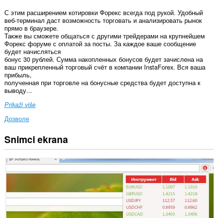
С этим расширением котировки Форекс всегда под рукой. Удобный
веб-терминал даст возможность торговать и анализировать рынок
прямо в браузере.
Также вы сможете общаться с другими трейдерами на крупнейшем
Форекс форуме с оплатой за посты. За каждое ваше сообщение
будет начисляться
бонус 30 рублей. Сумма накопленных бонусов будет зачислена на
ваш прикрепленный торговый счёт в компании InstaForex. Вся ваша
прибыль,
полученная при торговле на бонусные средства будет доступна к
выводу...
Prikaži više
Дозволе
Snimci ekrana
Ova
ekstenzija
može
pristupati
Vašim
podacima
na
nekim
web
sajtovima.