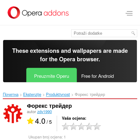
Preskoči
na
glavni
sadržaj
These extensions and wallpapers are made
for the
Opera browser
.
Preuzmite Operu
Free for Android
Почетна
Ekstenzije
Produktivnost
Форекс трейдер‎
Форекс трейдер
autor
zdv1990
4.0
Vaša ocjena
/ 5
Ukupan broj ocjena:
1