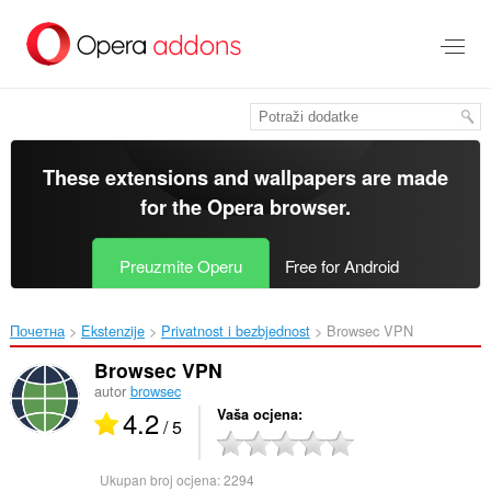
Preskoči
na
glavni
sadržaj
These extensions and wallpapers are made
for the
Opera browser
.
Preuzmite Operu
Free for Android
Почетна
Ekstenzije
Privatnost i bezbjednost
Browsec VPN‎
Browsec VPN
autor
browsec
4.2
Vaša ocjena
/ 5
Ukupan broj ocjena:
2294