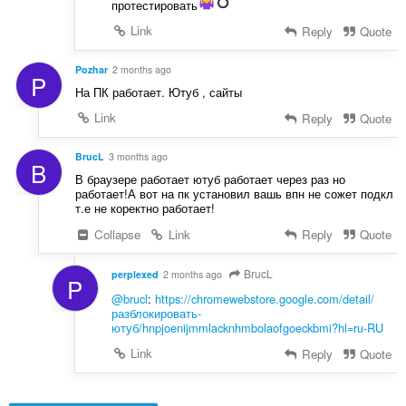
протестировать
Link
Reply
Quote
Pozhar
2 months ago
P
На ПК работает. Ютуб , сайты
Link
Reply
Quote
BrucL
3 months ago
B
В браузере работает ютуб работает через раз но
работает!А вот на пк установил вашь впн не сожет подкл
т.е не коректно работает!
Collapse
Link
Reply
Quote
BrucL
perplexed
2 months ago
P
@brucl
:
https://chromewebstore.google.com/detail/
разблокировать-
ютуб/hnpjoenijmmlacknhmbolaofgoeckbmi?hl=ru-RU
Link
Reply
Quote