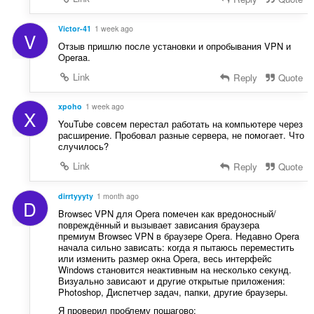
Victor-41
1 week ago
V
Отзыв пришлю после установки и опробывания VPN и
Operaa.
Link
Reply
Quote
xpoho
1 week ago
X
YouTube совсем перестал работать на компьютере через
расширение. Пробовал разные сервера, не помогает. Что
случилось?
Link
Reply
Quote
dirrtyyyty
1 month ago
D
Browsec VPN для Opera помечен как вредоносный/
повреждённый и вызывает зависания браузера
премиум Browsec VPN в браузере Opera. Недавно Opera
начала сильно зависать: когда я пытаюсь переместить
или изменить размер окна Opera, весь интерфейс
Windows становится неактивным на несколько секунд.
Визуально зависают и другие открытые приложения:
Photoshop, Диспетчер задач, папки, другие браузеры.
Я проверил проблему пошагово: