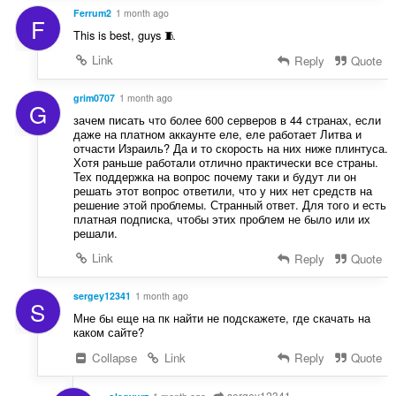
Ferrum2
1 month ago
F
This is best, guys 🧵
Link
Reply
Quote
grim0707
1 month ago
G
зачем писать что более 600 серверов в 44 странах, если
даже на платном аккаунте еле, еле работает Литва и
отчасти Израиль? Да и то скорость на них ниже плинтуса.
Хотя раньше работали отлично практически все страны.
Тех поддержка на вопрос почему таки и будут ли он
решать этот вопрос ответили, что у них нет средств на
решение этой проблемы. Странный ответ. Для того и есть
платная подписка, чтобы этих проблем не было или их
решали.
Link
Reply
Quote
sergey12341
1 month ago
S
Мне бы еще на пк найти не подскажете, где скачать на
каком сайте?
Collapse
Link
Reply
Quote
sergey12341