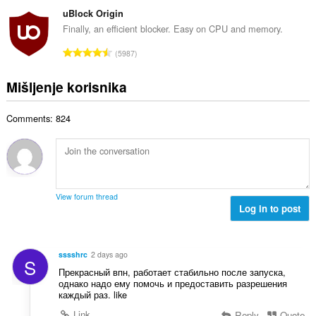
k
a
b
c
i
u
uBlock Origin
:
r
istoriji
j
p
Finally, an efficient blocker. Easy on CPU and memory.
o
pretraživanja.
e
a
j
U
n
5987
n
o
k
a
b
c
u
:
Mišljenje korisnika
r
j
p
o
e
a
j
n
Comments: 824
n
o
a
b
c
:
r
j
o
e
j
n
o
a
View forum thread
c
Log in to post
:
j
e
n
sssshrc
2 days ago
S
a
Прекрасный впн, работает стабильно после запуска,
:
однако надо ему помочь и предоставить разрешения
каждый раз. like
Link
Reply
Quote