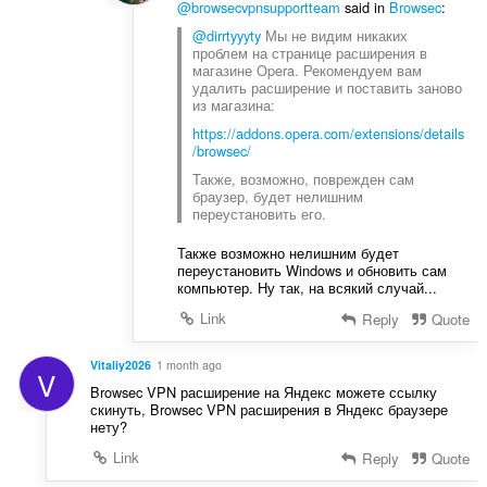
@browsecvpnsupportteam
said in
Browsec
:
@dirrtyyyty
Мы не видим никаких
проблем на странице расширения в
магазине Opera. Рекомендуем вам
удалить расширение и поставить заново
из магазина:
https://addons.opera.com/extensions/details
/browsec/
Также, возможно, поврежден сам
браузер, будет нелишним
переустановить его.
Также возможно нелишним будет
переустановить Windows и обновить сам
компьютер. Ну так, на всякий случай...
Link
Reply
Quote
Vitaliy2026
1 month ago
V
Browsec VPN расширение на Яндекс можете ссылку
скинуть, Browsec VPN расширения в Яндекс браузере
нету?
Link
Reply
Quote