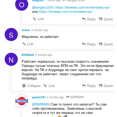
olegyurz
1 month ago
O
@sergey12341
https://browsec.com/en/windows-vpn
или
https://browsec.com/ru/windows-vpn
Link
Reply
Quote
serkar
2 months ago
S
Медленно, но работает
Link
Reply
Quote
N0RMAN
2 months ago
N
Работает нормально, оч высокая скорость скачивания.
Гораздо лучше платных ВПН на ПК. Это если браузерная
версия. На ПК и Андроиде не смог протестировать. на
Андроиде не работает. пишет соединения нет что
неправда.
Collapse
Link
Reply
Quote
N0RMAN
geezer341
2 months ago
@N0RMAN
Сам то понял что написал? Ты сам
себе противоречишь. Заявляешь о высокой
скорости и тут же пишешь что не смог