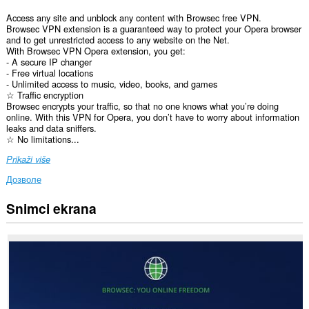
Access any site and unblock any content with Browsec free VPN.
Browsec VPN extension is a guaranteed way to protect your Opera browser
and to get unrestricted access to any website on the Net.
With Browsec VPN Opera extension, you get:
- A secure IP changer
- Free virtual locations
- Unlimited access to music, video, books, and games
☆ Traffic encryption
Browsec encrypts your traffic, so that no one knows what you’re doing
online. With this VPN for Opera, you don’t have to worry about information
leaks and data sniffers.
☆ No limitations...
Prikaži više
Дозволе
Snimci ekrana
Ova
ekstenzija
može
pristupati
Vašim
podacima
na
svim
web
sajtovima.