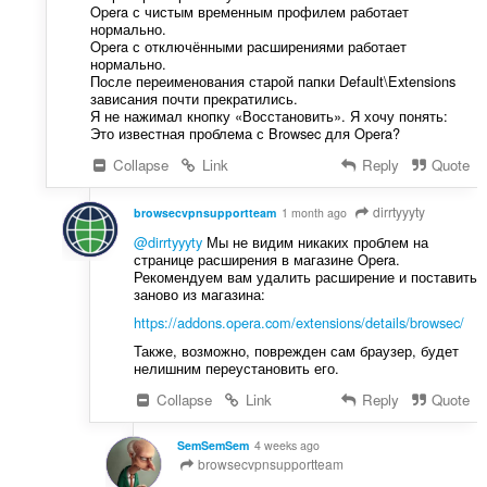
Opera с чистым временным профилем работает
нормально.
Opera с отключёнными расширениями работает
нормально.
После переименования старой папки Default\Extensions
зависания почти прекратились.
Я не нажимал кнопку «Восстановить». Я хочу понять:
Это известная проблема с Browsec для Opera?
Collapse
Link
Reply
Quote
dirrtyyyty
browsecvpnsupportteam
1 month ago
@dirrtyyyty
Мы не видим никаких проблем на
странице расширения в магазине Opera.
Рекомендуем вам удалить расширение и поставить
заново из магазина:
https://addons.opera.com/extensions/details/browsec/
Также, возможно, поврежден сам браузер, будет
нелишним переустановить его.
Collapse
Link
Reply
Quote
SemSemSem
4 weeks ago
browsecvpnsupportteam