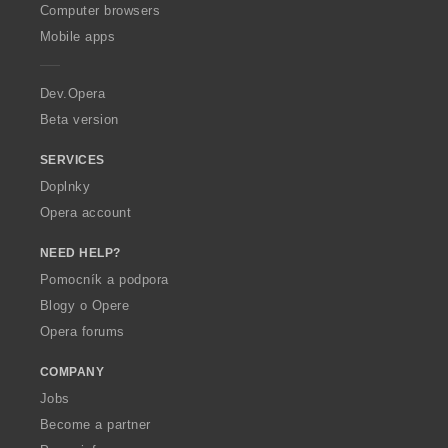
O
í
í
í
í
Computer browsers
p
:
:
:
:
Mobile apps
e
r
a
Dev.Opera
Beta version
SERVICES
Doplnky
Opera account
NEED HELP?
Pomocník a podpora
Blogy o Opere
Opera forums
COMPANY
Jobs
Become a partner