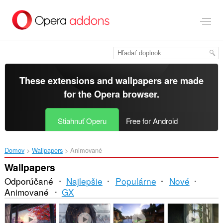
Preskočiť
na
hlavný
obsah
These extensions and wallpapers are made
for the
Opera browser
.
Stiahnuť Operu
Free for Android
Domov
Wallpapers
Animované
Wallpapers
Odporúčané
Najlepšie
Populárne
Nové
Animované
GX