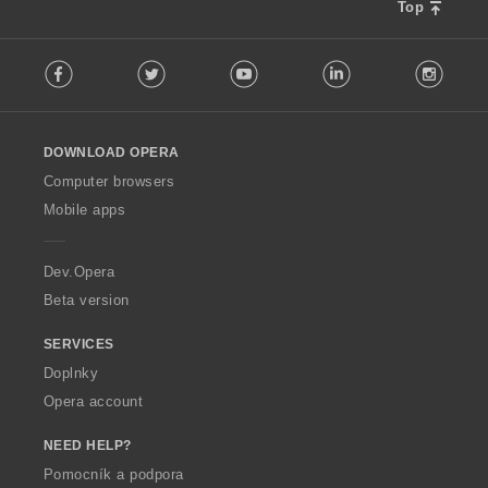
Top
F
Facebook
Twitter
Youtube
LinkedIn
Instag
o
l
l
o
DOWNLOAD OPERA
w
O
Computer browsers
p
Mobile apps
e
r
a
Dev.Opera
Beta version
SERVICES
Doplnky
Opera account
NEED HELP?
Pomocník a podpora