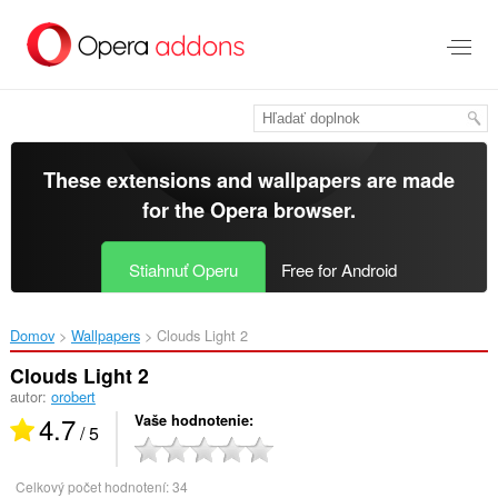
Preskočiť
na
hlavný
obsah
These extensions and wallpapers are made
for the
Opera browser
.
Stiahnuť Operu
Free for Android
Domov
Wallpapers
Clouds Light 2‎
Clouds Light 2
autor:
orobert
4.7
Vaše hodnotenie
/ 5
Celkový počet hodnotení:
34