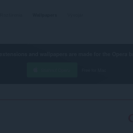
Rozšírenia
Wallpapers
Vývojár
extensions and wallpapers are made for the
Opera b
Stiahnuť Operu
Free for Mac