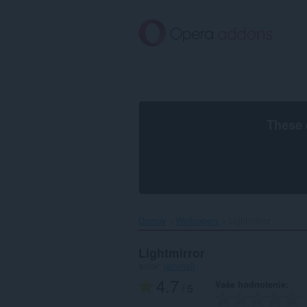
Preskočiť
na
hlavný
obsah
These 
Domov
Wallpapers
Lightmirror‎
Lightmirror
autor:
jammoll
4.7
Vaše hodnotenie
/ 5