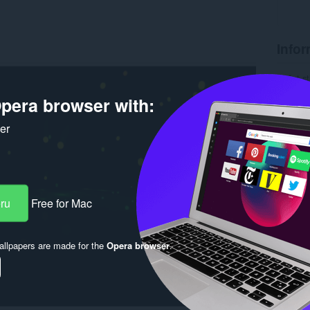
Infor
Počet st
Verzia
pera browser with:
Veľkosť
Last up
Licencia
ker
eru
Free for Mac
llpapers are made for the
Opera browser
.