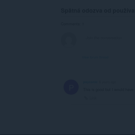
Spätná odozva od používa
Comments: 1
View forum thread
psyconic
6 years ago
P
This is good but I would have 
Link