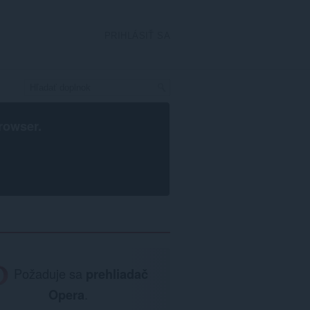
PRIHLÁSIŤ SA
rowser
.
Požaduje sa
prehliadač
Opera
.