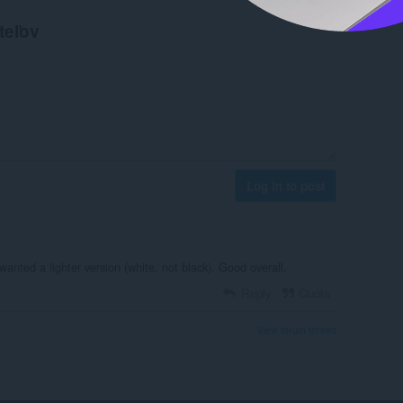
teľov
Log in to post
wanted a lighter version (white, not black). Good overall.
Reply
Quote
View forum thread