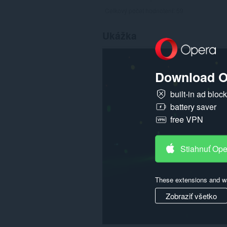
Celkový počet hodnotení:
59
Ukážka
Download O
built-in ad bloc
battery saver
free VPN
Stiahnuť Op
These extensions and wa
Zobraziť všetko