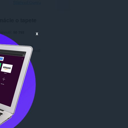
Stiahnuť Operu
mácie o tapete
iahnutí
50 795
x
1.0
4,5 MB
date
14. marec 2016
Copyright 2016 jammoll