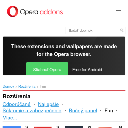
Preskočiť
na
hlavný
obsah
These extensions and wallpapers are made
for the
Opera browser
.
Stiahnuť Operu
Free for Android
Domov
Rozšírenia
Fun
Rozšírenia
Odporúčané
Najlepšie
Súkromie a zabezpečenie
Bočný panel
Fun
Triedenie
Viac...
a
Sound Booster
Sidebar for YouTube™
Watch2Gether
Magic Actions for YouTube™