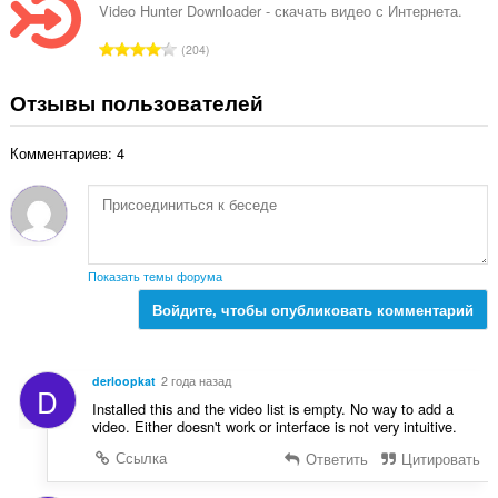
г
Video Hunter Downloader - скачать видео с Интернета.
н
о
о
В
204
о
к
с
ц
:
е
Отзывы пользователей
е
г
н
о
о
Комментариев: 4
о
к
ц
:
е
н
о
к
Показать темы форума
:
Войдите, чтобы опубликовать комментарий
derloopkat
2 года назад
D
Installed this and the video list is empty. No way to add a
video. Either doesn't work or interface is not very intuitive.
Ссылка
Ответить
Цитировать