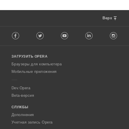
Верх
F
Facebook
Twitter
Youtube
LinkedIn
Instag
o
l
l
o
ЗАГРУЗИТЬ OPERA
w
O
Браузеры для компьютера
p
Мобильные приложения
e
r
a
Dev.Opera
Beta-версия
СЛУЖБЫ
Дополнения
Учетная запись Opera