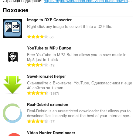
Страница поддержки
https://mybrowseraddon.com/video-audio-downloader.html
Похожие
Image to DXF Converter
Right-click any image to convert it into a DXF file.
В
2
с
е
YouTube to MP3 Button
г
Free YouTube to MP3 Button allows you to save music in
Mp3 just in 1 click
о
В
19
о
с
ц
е
SaveFrom.net helper
е
г
Скачивайте с Вконтакте, YouTube, Одноклассники и еще
н
40 сайтов за 1 клик.
о
о
В
8197
о
к
с
ц
:
е
Real-Debrid extension
е
г
Real-Debrid is an unrestricted downloader that allows you to
н
download files instantly and at the best of your Internet spe...
о
о
В
17
о
к
с
ц
:
е
Video Hunter Downloader
е