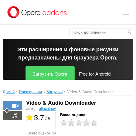
Пропустить
и
перейти
далее
Эти расширения и фоновые рисунки
предназначены для
браузера Opera
.
Загрузить Opera
Free for Android
Домой
Расширения
Загрузки
Video & Audio Downloader‎
Video & Audio Downloader
автор:
glinchiney
3.7
Ваша оценка
/ 5
Всего оценок:
34