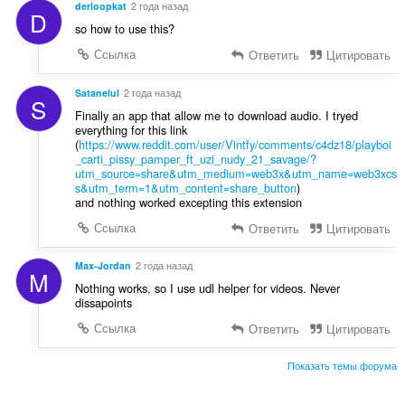
derloopkat
2 года назад
D
so how to use this?
Ссылка
Ответить
Цитировать
Satanelul
2 года назад
S
Finally an app that allow me to download audio. I tryed
everything for this link
(
https://www.reddit.com/user/Vintfy/comments/c4dz18/playboi
_carti_pissy_pamper_ft_uzi_nudy_21_savage/?
utm_source=share&utm_medium=web3x&utm_name=web3xcs
s&utm_term=1&utm_content=share_button
)
and nothing worked excepting this extension
Ссылка
Ответить
Цитировать
Max-Jordan
2 года назад
M
Nothing works, so I use udl helper for videos. Never
dissapoints
Ссылка
Ответить
Цитировать
Показать темы форума