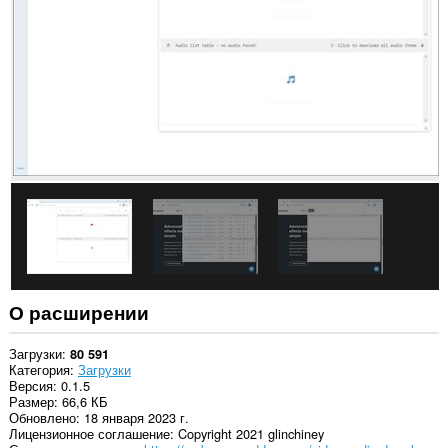
всех
сайтах.
This
extension
can
create
rich
notifications
and
display
them
to
you
in
the
system
tray.
О расширении
Загрузки
80 591
Категория
Загрузки
Версия
0.1.5
Размер
66,6 КБ
Обновлено
18 января 2023 г.
Лицензионное соглашение
Copyright 2021 glinchiney