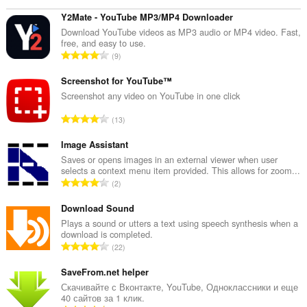
Y2Mate - YouTube MP3/MP4 Downloader
Download YouTube videos as MP3 audio or MP4 video. Fast,
free, and easy to use.
В
9
с
е
Screenshot for YouTube™
г
Screenshot any video on YouTube in one click
о
В
13
о
с
ц
е
Image Assistant
е
г
Saves or opens images in an external viewer when user
н
selects a context menu item provided. This allows for zoom...
о
о
В
2
о
к
с
ц
:
е
Download Sound
е
г
Plays a sound or utters a text using speech synthesis when a
н
download is completed.
о
о
В
22
о
к
с
ц
:
е
SaveFrom.net helper
е
г
Скачивайте с Вконтакте, YouTube, Одноклассники и еще
н
40 сайтов за 1 клик.
о
о