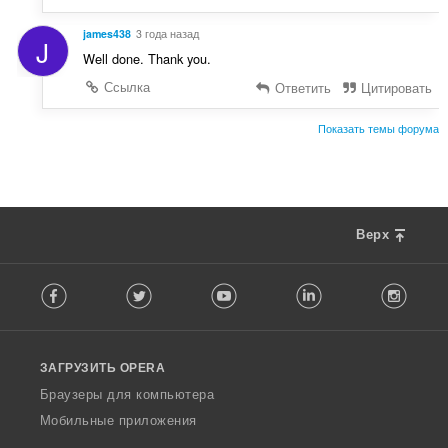
james438
3 года назад
J
Well done. Thank you.
Ссылка
Ответить
Цитировать
Показать темы форума
Верх
F
Facebook
Twitter
Youtube
LinkedIn
Instag
o
l
l
o
ЗАГРУЗИТЬ OPERA
w
O
Браузеры для компьютера
p
Мобильные приложения
e