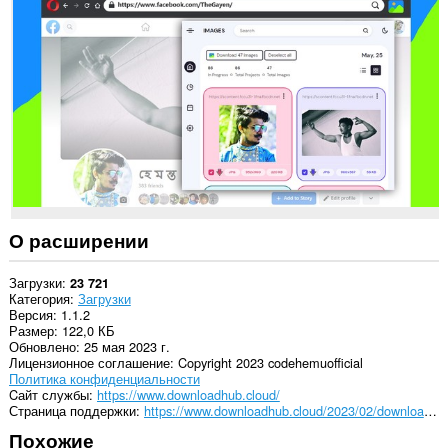
данным
на
всех
сайтах.
О расширении
Загрузки
23 721
Категория
Загрузки
Версия
1.1.2
Размер
122,0 КБ
Обновлено
25 мая 2023 г.
Лицензионное соглашение
Copyright 2023 codehemuofficial
Политика конфиденциальности
Cайт службы
https://www.downloadhub.cloud/
Страница поддержки
https://www.downloadhub.cloud/2023/02/downloader.html
Похожие