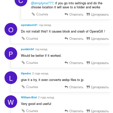
C
@simplyme777
: if you go into settings and do the
choose location it will save to a folder and works
Ссылка
Ответить
Цитировать
operakont21
год назад
O
Do not install this!! it causes block and crash of OperaGX !
Ссылка
Ответить
Цитировать
pumkin54
год назад
P
Would be better if it worked.
Ссылка
Ответить
Цитировать
lilpedro
2 года назад
L
give it a try, it even converts webp files to jp
Ссылка
Ответить
Цитировать
William-Bird
2 года назад
W
Very good and useful
Ссылка
Ответить
Цитировать