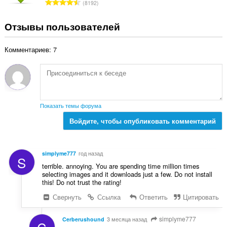
В
8192
о
к
с
ц
:
е
Отзывы пользователей
е
г
н
о
о
Комментариев: 7
о
к
ц
:
е
н
о
к
Показать темы форума
:
Войдите, чтобы опубликовать комментарий
simplyme777
год назад
S
terrible. annoying. You are spending time million times
selecting images and it downloads just a few. Do not install
this! Do not trust the rating!
Свернуть
Ссылка
Ответить
Цитировать
simplyme777
Cerberushound
3 месяца назад