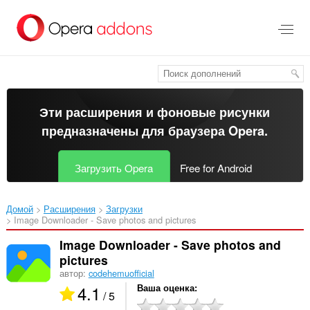
Пропустить
и
перейти
далее
Эти расширения и фоновые рисунки
предназначены для
браузера Opera
.
Загрузить Opera
Free for Android
Домой
Расширения
Загрузки
Image Downloader - Save photos and pictures‎
Image Downloader - Save photos and
pictures
автор:
codehemuofficial
4.1
Ваша оценка
/ 5