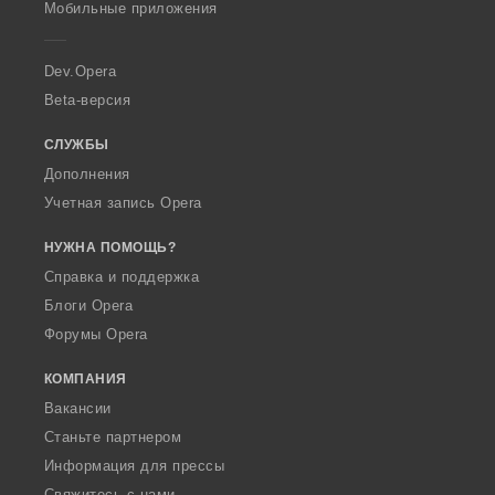
Мобильные приложения
e
r
a
Dev.Opera
Beta-версия
СЛУЖБЫ
Дополнения
Учетная запись Opera
НУЖНА ПОМОЩЬ?
Справка и поддержка
Блоги Opera
Форумы Opera
КОМПАНИЯ
Вакансии
Станьте партнером
Информация для прессы
Свяжитесь с нами