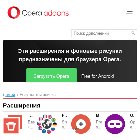
Пропустить
и
перейти
далее
Эти расширения и фоновые рисунки
предназначены для
браузера Opera
.
Загрузить Opera
Free for Android
Домой
Результаты поиска
Расширения
Tab Discard (Suspender)
Flag Plus
Magnifying Glass (Hover Zoom)
Open in Private Mode
Eas
Sh
Pre
Op
il...
o...
s...
e...