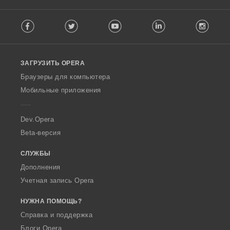
о
о
о
о
к
к
к
к
F
:
:
:
:
Facebook
Twitter
Youtube
LinkedIn
Instag
o
l
l
o
ЗАГРУЗИТЬ OPERA
w
O
Браузеры для компьютера
p
Мобильные приложения
e
r
a
Dev.Opera
Beta-версия
СЛУЖБЫ
Дополнения
Учетная запись Opera
НУЖНА ПОМОЩЬ?
Справка и поддержка
Блоги Opera