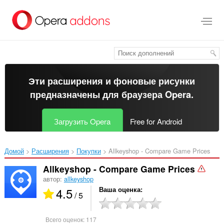
Пропустить
и
перейти
далее
Эти расширения и фоновые рисунки
предназначены для
браузера Opera
.
Загрузить Opera
Free for Android
Домой
Расширения
Покупки
Allkeyshop - Compare Game Prices‎
Allkeyshop - Compare Game Prices
автор:
allkeyshop
4.5
Ваша оценка
/ 5
Всего оценок:
117