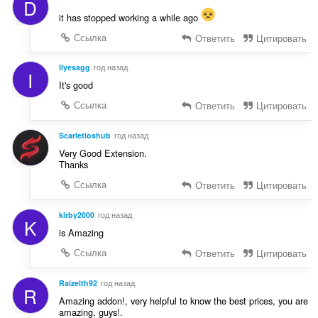
D
it has stopped working a while ago
Ссылка
Ответить
Цитировать
Ilyesagg
год назад
I
It's good
Ссылка
Ответить
Цитировать
Scarletioshub
год назад
Very Good Extension.
Thanks
Ссылка
Ответить
Цитировать
kirby2000
год назад
K
is Amazing
Ссылка
Ответить
Цитировать
Raizelth92
год назад
R
Amazing addon!, very helpful to know the best prices, you are
amazing, guys!.