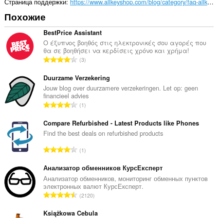
Страница поддержки
https://www.allkeyshop.com/blog/category/faq-allkeyshop/
Похожие
BestPrice Assistant
Ο έξυπνος βοηθός στις ηλεκτρονικές σου αγορές που
θα σε βοηθήσει να κερδίσεις χρόνο και χρήμα!
В
3
с
е
Duurzame Verzekering
г
Jouw blog over duurzamere verzekeringen. Let op: geen
financieel advies
о
В
1
о
с
ц
е
Compare Refurbished - Latest Products like Phones
е
г
Find the best deals on refurbished products
н
о
о
В
1
о
к
с
ц
:
е
Анализатор обменников КурсЕксперт
е
г
Анализатор обменников, мониторинг обменных пунктов
н
электронных валют КурсЕксперт.
о
о
В
2120
о
к
с
ц
:
е
Książkowa Cebula
е