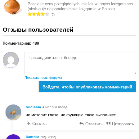
г
Pokazuje ceny przeglądanych książek w innych księgarniach
н
(obsługuje najpopularniejsze księgarnie w Polsce)
о
о
В
7
о
к
с
ц
:
е
Отзывы пользователей
е
г
н
о
о
Комментариев: 489
о
к
ц
:
е
н
о
к
Показать темы форума
:
Войдите, чтобы опубликовать комментарий
Quoiaaaa
4 месяца назад
не мозолит глаза, но функцию свою выполняет
Ссылка
Ответить
Цитировать
Dantelie
год назад