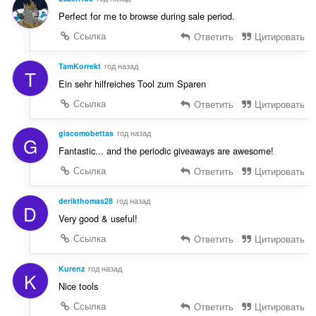
Perfect for me to browse during sale period.
Ссылка
Ответить
Цитировать
TamKorrekt
год назад
T
Ein sehr hilfreiches Tool zum Sparen
Ссылка
Ответить
Цитировать
giacomobettas
год назад
G
Fantastic... and the periodic giveaways are awesome!
Ссылка
Ответить
Цитировать
derikthomas28
год назад
D
Very good & useful!
Ссылка
Ответить
Цитировать
Kurenz
год назад
K
Nice tools
Ссылка
Ответить
Цитировать