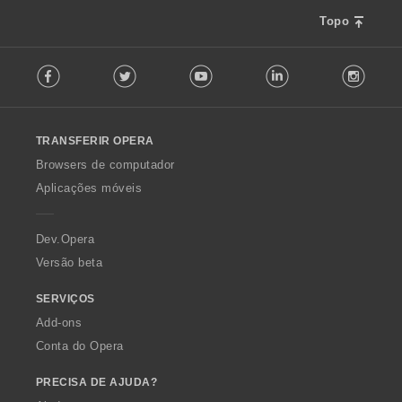
Topo
F
Facebook
Twitter
Youtube
LinkedIn
Instag
o
l
l
o
TRANSFERIR OPERA
w
O
Browsers de computador
p
Aplicações móveis
e
r
a
Dev.Opera
Versão beta
SERVIÇOS
Add-ons
Conta do Opera
PRECISA DE AJUDA?