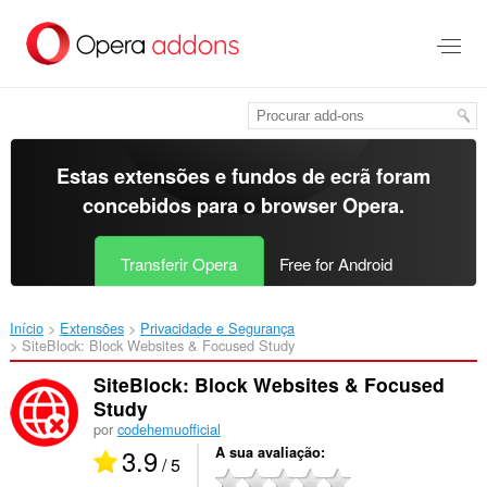
Saltar
para
o
conteúdo
principal
Estas extensões e fundos de ecrã foram
concebidos para o
browser Opera
.
Transferir Opera
Free for Android
Início
Extensões
Privacidade e Segurança
SiteBlock: Block Websites & Focused Study‎
SiteBlock: Block Websites & Focused
Study
por
codehemuofficial
3.9
A sua avaliação
/ 5