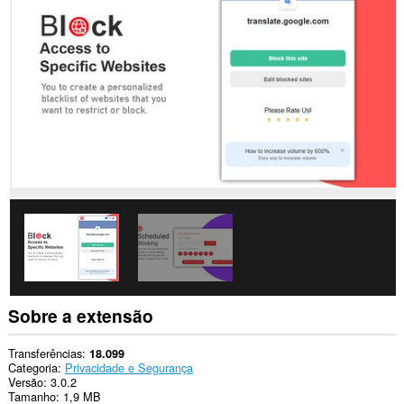
em
todos
os
sítios.
Esta
extensão
pode
aceder
aos
seus
separadores
e
à
sua
actividade
de
navegação.
Sobre a extensão
Transferências
18.099
Categoria
Privacidade e Segurança
Versão
3.0.2
Tamanho
1,9 MB