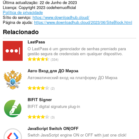
Última actualização
22 de Junho de 2023
Licença
Copyright 2023 codehemuofficial
Política de privacidade
Sítio do serviço
https://www.downloadhub.cloud/
Página de ajuda
https://www.downloadhub.cloud/2023/06/SiteBlock.html
Relacionado
LastPass
O LastPass é um gerenciador de senhas premiado para
gestão segura de credenciais em qualquer dispositivo.
N
334
ú
m
Авто Вход для ДО Мирэа
e
Автоматический вход на платформу ДО Мирэа
r
N
2
o
ú
t
m
BIFIT Signer
o
e
BIFIT digital signature plug-in
t
r
a
N
3
o
l
ú
t
d
m
JavaScript Switch ON|OFF
o
e
e
Switch JavaScript engine ON or OFF with just one click!
t