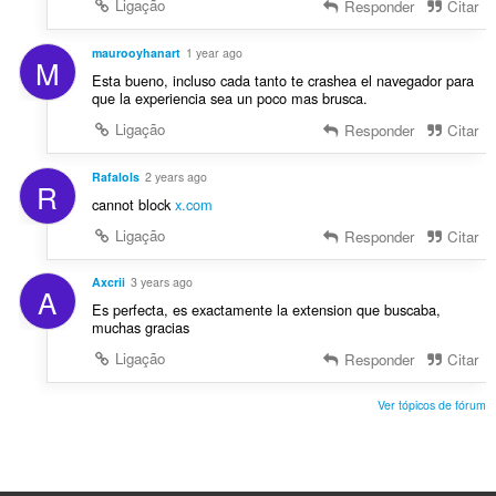
i
Ligação
Responder
Citar
s
a
:
ç
maurooyhanart
1 year ago
M
õ
Esta bueno, incluso cada tanto te crashea el navegador para
e
que la experiencia sea un poco mas brusca.
s
Ligação
Responder
Citar
:
Rafalols
2 years ago
R
cannot block
x.com
Ligação
Responder
Citar
Axcrii
3 years ago
A
Es perfecta, es exactamente la extension que buscaba,
muchas gracias
Ligação
Responder
Citar
Ver tópicos de fórum